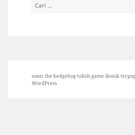
Cari
untuk:
sonic the hedgehog tokoh game ikonik terpo
WordPress