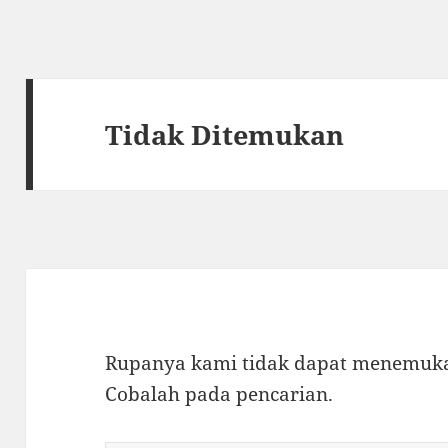
Tidak Ditemukan
Rupanya kami tidak dapat menemukan
Cobalah pada pencarian.