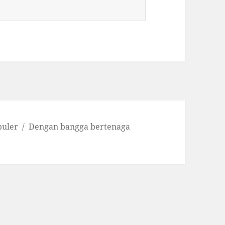
puler
Dengan bangga bertenaga