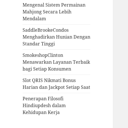
Mengenal Sistem Permainan
Mahjong Secara Lebih
Mendalam
SaddleBrookeCondos
Menghadirkan Hunian Dengan
Standar Tinggi
SmokeshopClinton
Menawarkan Layanan Terbaik
bagi Setiap Konsumen
Slot QRIS Nikmati Bonus
Harian dan Jackpot Setiap Saat
Penerapan Filosofi
Hindiupdesh dalam
Kehidupan Kerja