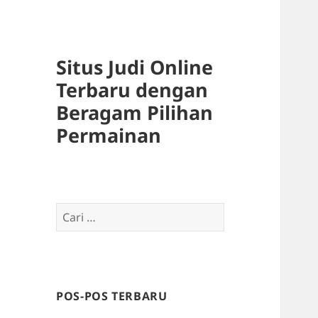
Situs Judi Online
Terbaru dengan
Beragam Pilihan
Permainan
Cari
untuk:
POS-POS TERBARU