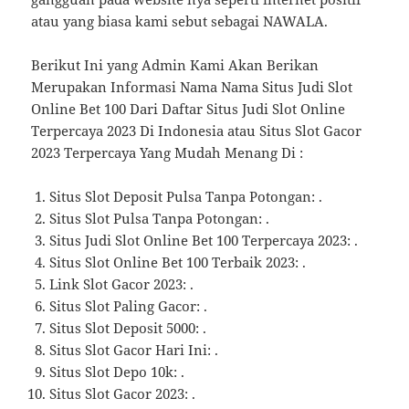
atau yang biasa kami sebut sebagai NAWALA.
Berikut Ini yang Admin Kami Akan Berikan
Merupakan Informasi Nama Nama Situs Judi Slot
Online Bet 100 Dari Daftar Situs Judi Slot Online
Terpercaya 2023 Di Indonesia atau Situs Slot Gacor
2023 Terpercaya Yang Mudah Menang Di :
Situs Slot Deposit Pulsa Tanpa Potongan: .
Situs Slot Pulsa Tanpa Potongan: .
Situs Judi Slot Online Bet 100 Terpercaya 2023: .
Situs Slot Online Bet 100 Terbaik 2023: .
Link Slot Gacor 2023: .
Situs Slot Paling Gacor: .
Situs Slot Deposit 5000: .
Situs Slot Gacor Hari Ini: .
Situs Slot Depo 10k: .
Situs Slot Gacor 2023: .