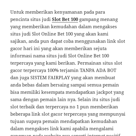
Untuk memberikan kenyamanan pada para
pencinta situs judi
Slot Bet 100
gampang menang
yang memberikan kemudahan dalam mengakses
situs judi Slot Online Bet 100 yang akan kami
sajikan, anda pun dapat coba menggunakan link slot
gacor hari ini yang akan memberikan sejuta
informasi nama situs judi Slot Online Bet 100
terpercaya yang kami berikan. Permainan situs slot
gacor terpercaya 100% terjamin TANPA ADA BOT
dan juga SISTEM FAIRPLAY yang akan membuat
anda bebas dalam bersaing sampai semua pemain
bisa memiliki kesempata mendapatkan jackpot yang
sama dengan pemain lain nya. Selain itu situs judi
slot terbaik dan terpercaya no 1 pun memberikan
beberapa link slot gacor terpercaya yang mempunyai
tujuan supaya pemain mendapatkan kemudahan
dalam mengakses link kami apabila mengalami
gangguan pada website nya seperti internet positif