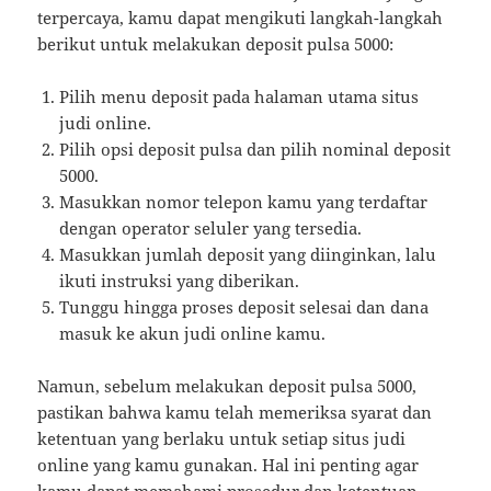
terpercaya, kamu dapat mengikuti langkah-langkah
berikut untuk melakukan deposit pulsa 5000:
Pilih menu deposit pada halaman utama situs
judi online.
Pilih opsi deposit pulsa dan pilih nominal deposit
5000.
Masukkan nomor telepon kamu yang terdaftar
dengan operator seluler yang tersedia.
Masukkan jumlah deposit yang diinginkan, lalu
ikuti instruksi yang diberikan.
Tunggu hingga proses deposit selesai dan dana
masuk ke akun judi online kamu.
Namun, sebelum melakukan deposit pulsa 5000,
pastikan bahwa kamu telah memeriksa syarat dan
ketentuan yang berlaku untuk setiap situs judi
online yang kamu gunakan. Hal ini penting agar