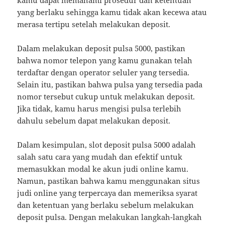
kamu dapat memahami prosedur dan ketentuan
yang berlaku sehingga kamu tidak akan kecewa atau
merasa tertipu setelah melakukan deposit.
Dalam melakukan deposit pulsa 5000, pastikan
bahwa nomor telepon yang kamu gunakan telah
terdaftar dengan operator seluler yang tersedia.
Selain itu, pastikan bahwa pulsa yang tersedia pada
nomor tersebut cukup untuk melakukan deposit.
Jika tidak, kamu harus mengisi pulsa terlebih
dahulu sebelum dapat melakukan deposit.
Dalam kesimpulan, slot deposit pulsa 5000 adalah
salah satu cara yang mudah dan efektif untuk
memasukkan modal ke akun judi online kamu.
Namun, pastikan bahwa kamu menggunakan situs
judi online yang terpercaya dan memeriksa syarat
dan ketentuan yang berlaku sebelum melakukan
deposit pulsa. Dengan melakukan langkah-langkah