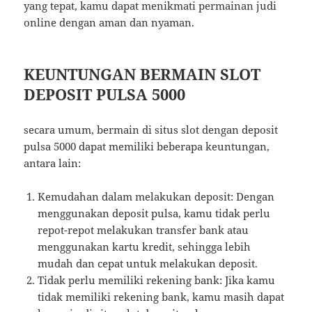
yang tepat, kamu dapat menikmati permainan judi
online dengan aman dan nyaman.
KEUNTUNGAN BERMAIN SLOT
DEPOSIT PULSA 5000
secara umum, bermain di situs slot dengan deposit
pulsa 5000 dapat memiliki beberapa keuntungan,
antara lain:
Kemudahan dalam melakukan deposit: Dengan
menggunakan deposit pulsa, kamu tidak perlu
repot-repot melakukan transfer bank atau
menggunakan kartu kredit, sehingga lebih
mudah dan cepat untuk melakukan deposit.
Tidak perlu memiliki rekening bank: Jika kamu
tidak memiliki rekening bank, kamu masih dapat