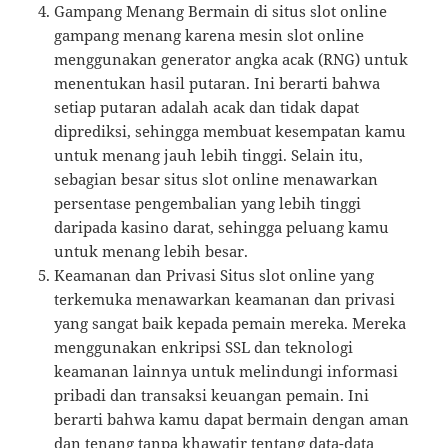
Gampang Menang Bermain di situs slot online
gampang menang karena mesin slot online
menggunakan generator angka acak (RNG) untuk
menentukan hasil putaran. Ini berarti bahwa
setiap putaran adalah acak dan tidak dapat
diprediksi, sehingga membuat kesempatan kamu
untuk menang jauh lebih tinggi. Selain itu,
sebagian besar situs slot online menawarkan
persentase pengembalian yang lebih tinggi
daripada kasino darat, sehingga peluang kamu
untuk menang lebih besar.
Keamanan dan Privasi Situs slot online yang
terkemuka menawarkan keamanan dan privasi
yang sangat baik kepada pemain mereka. Mereka
menggunakan enkripsi SSL dan teknologi
keamanan lainnya untuk melindungi informasi
pribadi dan transaksi keuangan pemain. Ini
berarti bahwa kamu dapat bermain dengan aman
dan tenang tanpa khawatir tentang data-data