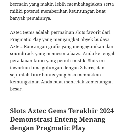
bermain yang makin lebih membahagiakan serta
miliki potensi memberikan keuntungan buat
banyak pemainnya.
Aztec Gems adalah permainan slots favorit dari
Pragmatic Play yang mengangkat obyek budaya
Aztec. Rancangan grafis yang mengagumkan dan
soundtrack yang memesona bawa Anda ke tengah
peradaban kuno yang penuh mistik. Slots ini
tawarkan lima gulungan dengan 3 baris, dan
sejumlah fitur bonus yang bisa menaikkan
kemungkinan Anda buat mencetak kemenangan
besar.
Slots Aztec Gems Terakhir 2024
Demonstrasi Enteng Menang
dengan Pragmatic Play