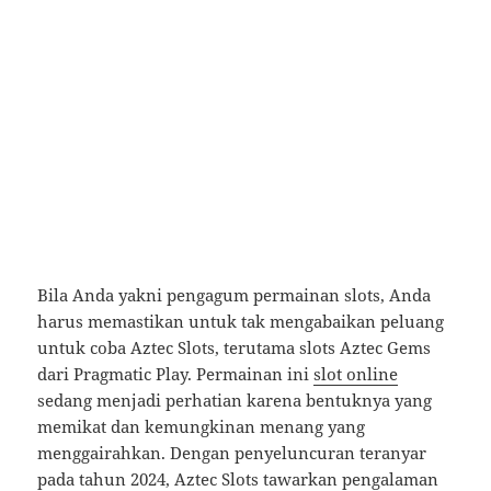
Bila Anda yakni pengagum permainan slots, Anda
harus memastikan untuk tak mengabaikan peluang
untuk coba Aztec Slots, terutama slots Aztec Gems
dari Pragmatic Play. Permainan ini
slot online
sedang menjadi perhatian karena bentuknya yang
memikat dan kemungkinan menang yang
menggairahkan. Dengan penyeluncuran teranyar
pada tahun 2024, Aztec Slots tawarkan pengalaman