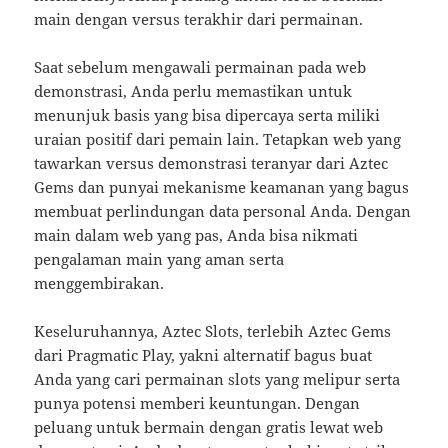
main dengan versus terakhir dari permainan.
Saat sebelum mengawali permainan pada web
demonstrasi, Anda perlu memastikan untuk
menunjuk basis yang bisa dipercaya serta miliki
uraian positif dari pemain lain. Tetapkan web yang
tawarkan versus demonstrasi teranyar dari Aztec
Gems dan punyai mekanisme keamanan yang bagus
membuat perlindungan data personal Anda. Dengan
main dalam web yang pas, Anda bisa nikmati
pengalaman main yang aman serta
menggembirakan.
Keseluruhannya, Aztec Slots, terlebih Aztec Gems
dari Pragmatic Play, yakni alternatif bagus buat
Anda yang cari permainan slots yang melipur serta
punya potensi memberi keuntungan. Dengan
peluang untuk bermain dengan gratis lewat web