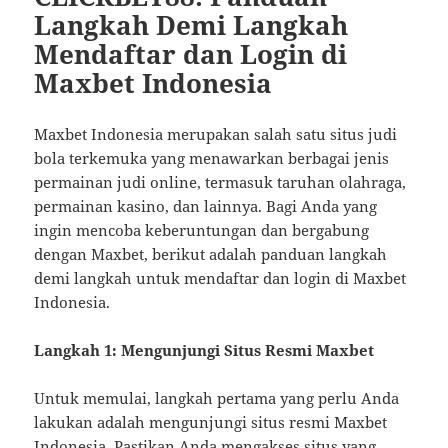
Langkah Demi Langkah
Mendaftar dan Login di
Maxbet Indonesia
Maxbet Indonesia merupakan salah satu situs judi
bola terkemuka yang menawarkan berbagai jenis
permainan judi online, termasuk taruhan olahraga,
permainan kasino, dan lainnya. Bagi Anda yang
ingin mencoba keberuntungan dan bergabung
dengan Maxbet, berikut adalah panduan langkah
demi langkah untuk mendaftar dan login di Maxbet
Indonesia.
Langkah 1: Mengunjungi Situs Resmi Maxbet
Untuk memulai, langkah pertama yang perlu Anda
lakukan adalah mengunjungi situs resmi Maxbet
Indonesia. Pastikan Anda mengakses situs yang