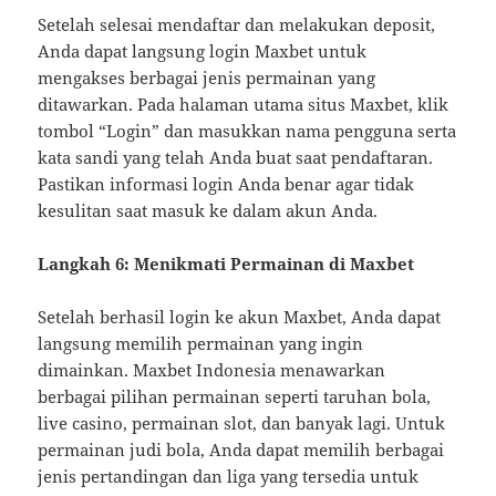
Setelah selesai mendaftar dan melakukan deposit,
Anda dapat langsung login Maxbet untuk
mengakses berbagai jenis permainan yang
ditawarkan. Pada halaman utama situs Maxbet, klik
tombol “Login” dan masukkan nama pengguna serta
kata sandi yang telah Anda buat saat pendaftaran.
Pastikan informasi login Anda benar agar tidak
kesulitan saat masuk ke dalam akun Anda.
Langkah 6: Menikmati Permainan di Maxbet
Setelah berhasil login ke akun Maxbet, Anda dapat
langsung memilih permainan yang ingin
dimainkan. Maxbet Indonesia menawarkan
berbagai pilihan permainan seperti taruhan bola,
live casino, permainan slot, dan banyak lagi. Untuk
permainan judi bola, Anda dapat memilih berbagai
jenis pertandingan dan liga yang tersedia untuk