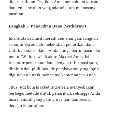
dipertaruhkan. Pastikan Anda memahami aturan
dan jenis taruhan yang ada sebelum memasang
taruhan.
Langkah 7: Penarikan Dana (Withdraw)
Jika Anda berhasil meraih kemenangan, langkah
selanjutnya adalah melakukan penarikan dana.
Untuk menarik dana, Anda hanya perlu masuk ke
menu “Withdraw” di akun Maxbet Anda. Isi
formulir penarikan dana dengan informasi yang
diminta dan pilih metode pembayaran yang ingin
digunakan untuk menerima kemenangan Anda.
Situs judi bola Maxbet Indonesia menyediakan
berbagai metode untuk penarikan, sehingga Anda
bisa memilih yang paling nyaman dan sesuai
dengan kebutuhan.