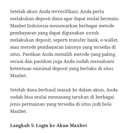
Setelah akun Anda terverifikasi, Anda perlu
melakukan deposit dana agar dapat mulai bermain.
Maxbet Indonesia menawarkan berbagai metode
pembayaran yang dapat digunakan untuk
melakukan deposit, seperti transfer bank, e-wallet,
atau metode pembayaran lainnya yang tersedia di
situs. Pastikan Anda memilih metode yang paling
sesuai dan pastikan juga Anda sudah memahami
ketentuan minimal deposit yang berlaku di situs
Maxbet.
Setelah dana berhasil masuk ke dalam akun, Anda
sudah bisa mulai memasang taruhan di berbagai
jenis permainan yang tersedia di situs judi bola
Maxbet.
Langkah 5: Login ke Akun Maxbet