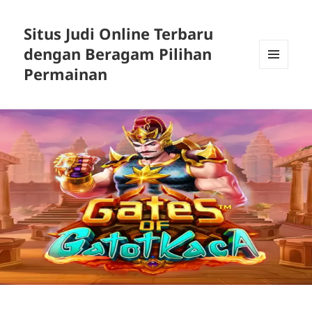
Situs Judi Online Terbaru
dengan Beragam Pilihan
Permainan
MENU
DAN
WIDGET