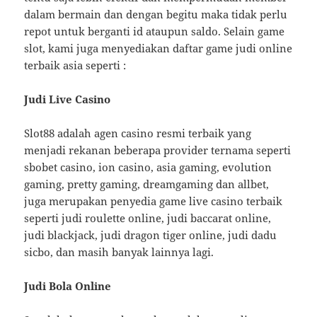
dalam bermain dan dengan begitu maka tidak perlu
repot untuk berganti id ataupun saldo. Selain game
slot, kami juga menyediakan daftar game judi online
terbaik asia seperti :
Judi Live Casino
Slot88 adalah agen casino resmi terbaik yang
menjadi rekanan beberapa provider ternama seperti
sbobet casino, ion casino, asia gaming, evolution
gaming, pretty gaming, dreamgaming dan allbet,
juga merupakan penyedia game live casino terbaik
seperti judi roulette online, judi baccarat online,
judi blackjack, judi dragon tiger online, judi dadu
sicbo, dan masih banyak lainnya lagi.
Judi Bola Online