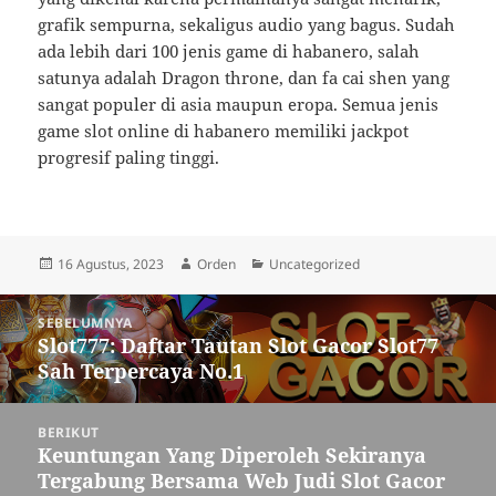
grafik sempurna, sekaligus audio yang bagus. Sudah
ada lebih dari 100 jenis game di habanero, salah
satunya adalah Dragon throne, dan fa cai shen yang
sangat populer di asia maupun eropa. Semua jenis
game slot online di habanero memiliki jackpot
progresif paling tinggi.
Diposkan
Penulis
Kategori
16 Agustus, 2023
Orden
Uncategorized
pada
Navigasi
SEBELUMNYA
pos
Slot777: Daftar Tautan Slot Gacor Slot77
Pos
Sah Terpercaya No.1
sebelumnya:
BERIKUT
Keuntungan Yang Diperoleh Sekiranya
Pos
Tergabung Bersama Web Judi Slot Gacor
berikutnya: