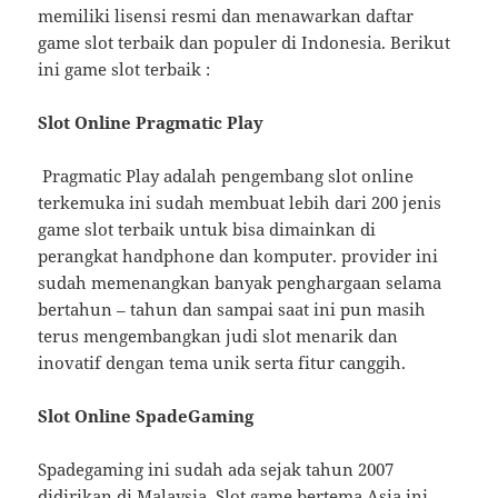
memiliki lisensi resmi dan menawarkan daftar
game slot terbaik dan populer di Indonesia. Berikut
ini game slot terbaik :
Slot Online Pragmatic Play
Pragmatic Play adalah pengembang slot online
terkemuka ini sudah membuat lebih dari 200 jenis
game slot terbaik untuk bisa dimainkan di
perangkat handphone dan komputer. provider ini
sudah memenangkan banyak penghargaan selama
bertahun – tahun dan sampai saat ini pun masih
terus mengembangkan judi slot menarik dan
inovatif dengan tema unik serta fitur canggih.
Slot Online SpadeGaming
Spadegaming ini sudah ada sejak tahun 2007
didirikan di Malaysia, Slot game bertema Asia ini