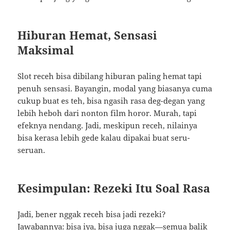
Hiburan Hemat, Sensasi
Maksimal
Slot receh bisa dibilang hiburan paling hemat tapi
penuh sensasi. Bayangin, modal yang biasanya cuma
cukup buat es teh, bisa ngasih rasa deg-degan yang
lebih heboh dari nonton film horor. Murah, tapi
efeknya nendang. Jadi, meskipun receh, nilainya
bisa kerasa lebih gede kalau dipakai buat seru-
seruan.
Kesimpulan: Rezeki Itu Soal Rasa
Jadi, bener nggak receh bisa jadi rezeki?
Jawabannya: bisa iya, bisa juga nggak—semua balik