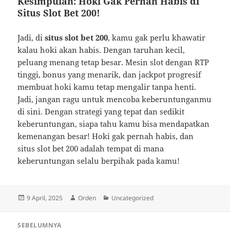
Kesimpulan: Hoki Gak Pernah Habis di
Situs Slot Bet 200!
Jadi, di
situs slot bet 200
, kamu gak perlu khawatir
kalau hoki akan habis. Dengan taruhan kecil,
peluang menang tetap besar. Mesin slot dengan RTP
tinggi, bonus yang menarik, dan jackpot progresif
membuat hoki kamu tetap mengalir tanpa henti.
Jadi, jangan ragu untuk mencoba keberuntunganmu
di sini. Dengan strategi yang tepat dan sedikit
keberuntungan, siapa tahu kamu bisa mendapatkan
kemenangan besar! Hoki gak pernah habis, dan
situs slot bet 200 adalah tempat di mana
keberuntungan selalu berpihak pada kamu!
Diposkan
Penulis
Kategori
9 April, 2025
Orden
Uncategorized
pada
Navigasi
SEBELUMNYA