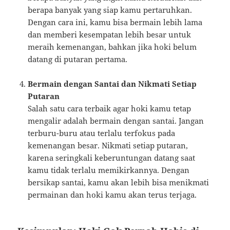
berapa banyak yang siap kamu pertaruhkan.
Dengan cara ini, kamu bisa bermain lebih lama
dan memberi kesempatan lebih besar untuk
meraih kemenangan, bahkan jika hoki belum
datang di putaran pertama.
Bermain dengan Santai dan Nikmati Setiap
Putaran
Salah satu cara terbaik agar hoki kamu tetap
mengalir adalah bermain dengan santai. Jangan
terburu-buru atau terlalu terfokus pada
kemenangan besar. Nikmati setiap putaran,
karena seringkali keberuntungan datang saat
kamu tidak terlalu memikirkannya. Dengan
bersikap santai, kamu akan lebih bisa menikmati
permainan dan hoki kamu akan terus terjaga.