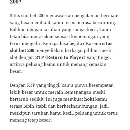
200?
Situs slot bet 200 menawarkan pengalaman bermain
yang bisa membuat kamu terus merasa beruntung.
Bahkan dengan taruhan yang sangat kecil, kamu
tetap bisa merasakan sensasi kemenangan yang
terus mengalir. Kenapa bisa begitu? Karena
situs
slot bet 200
menyediakan berbagai pilihan mesin
slot dengan
RTP (Return to Player)
yang tinggi,
artinya peluang kamu untuk menang semakin
besar.
Dengan RTP yang tinggi, kamu punya kesempatan
lebih besar untuk meraih kemenangan meski
bertaruh sedikit. Ini juga membuat
hoki
kamu
terasa lebih stabil dan berkesinambungan. Jadi,
meskipun taruhan kamu kecil, peluang untuk terus
menang tetap besar!