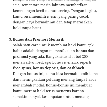
saja, sementara mesin lainnya memberikan
kemenangan kecil namun sering. Dengan begitu,
kamu bisa memilih mesin yang paling cocok
dengan gaya bermainmu dan tetap merasakan
hoki tanpa batas.
Bonus dan Promosi Menarik
Salah satu cara untuk membuat hoki kamu gak
habis adalah dengan memanfaatkan
bonus
dan
promosi
yang ada. Banyak situs slot bet 200
menawarkan berbagai bonus menarik seperti
free spins
,
bonus deposit
, dan
cashback
.
Dengan bonus ini, kamu bisa bermain lebih lama
dan meningkatkan peluang menang tanpa harus
menambah modal. Bonus-bonus ini membuat
kamu merasa hoki terus menerus karena
semakin banyak kesempatan untuk menang.