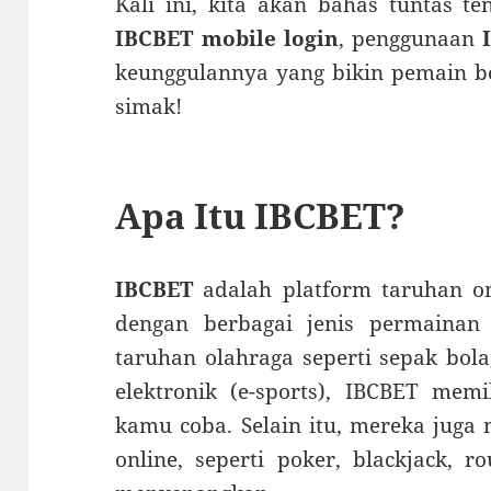
Kali ini, kita akan bahas tuntas t
IBCBET mobile login
, penggunaan
keunggulannya yang bikin pemain be
simak!
Apa Itu IBCBET?
IBCBET
adalah platform taruhan on
dengan berbagai jenis permainan
taruhan olahraga seperti sepak bola,
elektronik (e-sports), IBCBET memi
kamu coba. Selain itu, mereka juga
online, seperti poker, blackjack, r