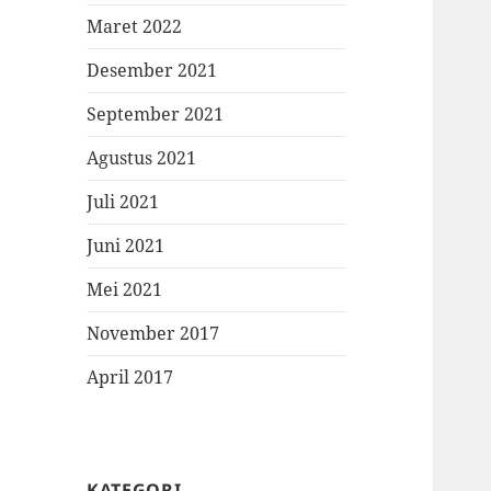
Maret 2022
Desember 2021
September 2021
Agustus 2021
Juli 2021
Juni 2021
Mei 2021
November 2017
April 2017
KATEGORI