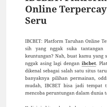
Online Terpercay
Seru
IBCBET: Platform Taruhan Online Te
sih yang nggak suka tantangan 
keuntungan? Nah, buat kamu yang su
nggak asing lagi dengan
ibcbet
. Pl
dikenal sebagai salah satu situs tar
banyaknya pilihan permainan, odds
mudah, IBCBET bisa jadi tempat 
mencoba peruntungan dalam dunia t