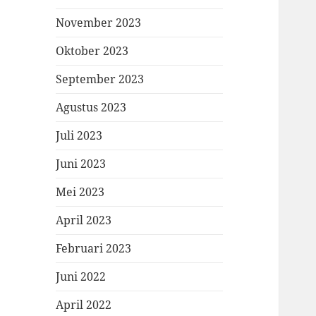
November 2023
Oktober 2023
September 2023
Agustus 2023
Juli 2023
Juni 2023
Mei 2023
April 2023
Februari 2023
Juni 2022
April 2022