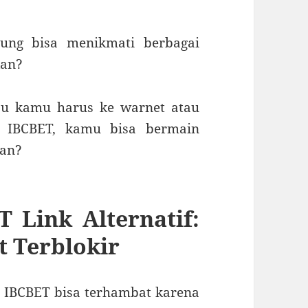
sung bisa menikmati berbagai
kan?
lau kamu harus ke warnet atau
e IBCBET, kamu bisa bermain
kan?
 Link Alternatif:
t Terblokir
a IBCBET bisa terhambat karena