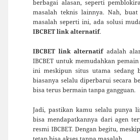
berbagai alasan, seperti pemblokir
masalah teknis lainnya. Nah, bua
masalah seperti ini, ada solusi mu
IBCBET link alternatif
.
IBCBET link alternatif
adalah alam
IBCBET untuk memudahkan pemain t
ini meskipun situs utama sedang be
biasanya selalu diperbarui secara 
bisa terus bermain tanpa gangguan.
Jadi, pastikan kamu selalu punya li
bisa mendapatkannya dari agen terp
resmi IBCBET. Dengan begitu, meskip
tetap bisa akses tanpa masalah.