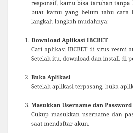
responsif, kamu bisa taruhan tanpa 
buat kamu yang belum tahu cara lo
langkah-langkah mudahnya:
Download Aplikasi IBCBET
Cari aplikasi IBCBET di situs resmi 
Setelah itu, download dan install di 
Buka Aplikasi
Setelah aplikasi terpasang, buka apl
Masukkan Username dan Password
Cukup masukkan username dan pa
saat mendaftar akun.