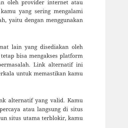
an oleh provider internet atau
t kamu yang sering mengalami
dah, yaitu dengan menggunakan
at lain yang disediakan oleh
etap bisa mengakses platform
rmasalah. Link alternatif ini
berkala untuk memastikan kamu
nk alternatif yang valid. Kamu
ercaya atau langsung di situs
un situs utama terblokir, kamu