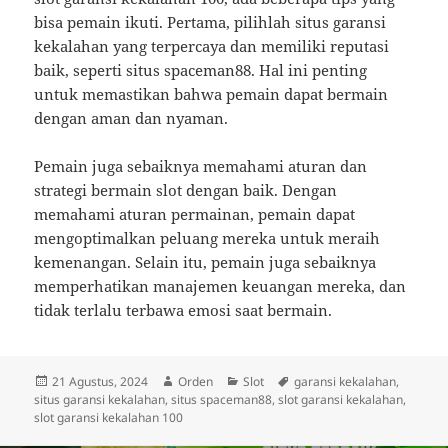
bisa pemain ikuti. Pertama, pilihlah situs garansi
kekalahan yang terpercaya dan memiliki reputasi
baik, seperti situs spaceman88. Hal ini penting
untuk memastikan bahwa pemain dapat bermain
dengan aman dan nyaman.
Pemain juga sebaiknya memahami aturan dan
strategi bermain slot dengan baik. Dengan
memahami aturan permainan, pemain dapat
mengoptimalkan peluang mereka untuk meraih
kemenangan. Selain itu, pemain juga sebaiknya
memperhatikan manajemen keuangan mereka, dan
tidak terlalu terbawa emosi saat bermain.
Diposkan
Penulis
Kategori
Tag
21 Agustus, 2024
Orden
Slot
garansi kekalahan
,
pada
situs garansi kekalahan
,
situs spaceman88
,
slot garansi kekalahan
,
slot garansi kekalahan 100