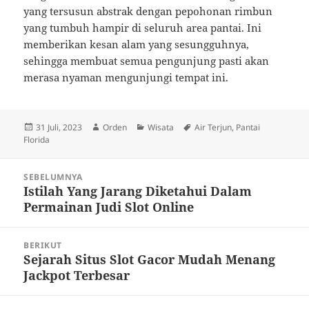
yang tersusun abstrak dengan pepohonan rimbun
yang tumbuh hampir di seluruh area pantai. Ini
memberikan kesan alam yang sesungguhnya,
sehingga membuat semua pengunjung pasti akan
merasa nyaman mengunjungi tempat ini.
Diposkan
Penulis
Kategori
Tag
31 Juli, 2023
Orden
Wisata
Air Terjun
,
Pantai
pada
Florida
Navigasi
SEBELUMNYA
pos
Istilah Yang Jarang Diketahui Dalam
Pos
Permainan Judi Slot Online
sebelumnya:
BERIKUT
Sejarah Situs Slot Gacor Mudah Menang
Pos
Jackpot Terbesar
berikutnya: