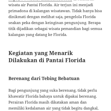
wisata air Pantai Florida. Air terjun ini menjadi
primadona di kalangan wisatawan. Tidak hanya bisa
dinikmati dengan melihat saja, pengelola Florida
seakan peka dengan keinginan pengunjung. Berapa
titik dijadikan sebagai wisata pemandian bagi semua
kalangan yang datang ke Florida.
Kegiatan yang Menarik
Dilakukan di Pantai Florida
Berenang dari Tebing Bebatuan
Bagi pengunjung yang suka berenang, tidak perlu
khawatir Florida bahaya untuk dipakai berenang.
Perairan Florida masih dikatakan aman dan
memiliki kedalaman air yang tidak begitu dangkal,