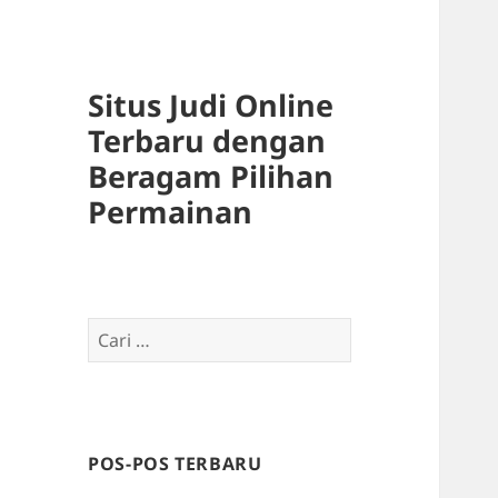
Situs Judi Online
Terbaru dengan
Beragam Pilihan
Permainan
Cari
untuk:
POS-POS TERBARU