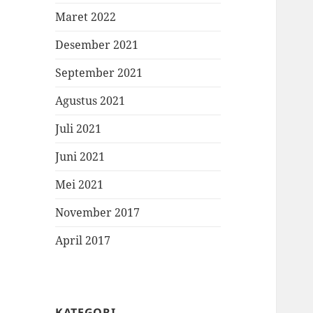
Maret 2022
Desember 2021
September 2021
Agustus 2021
Juli 2021
Juni 2021
Mei 2021
November 2017
April 2017
KATEGORI