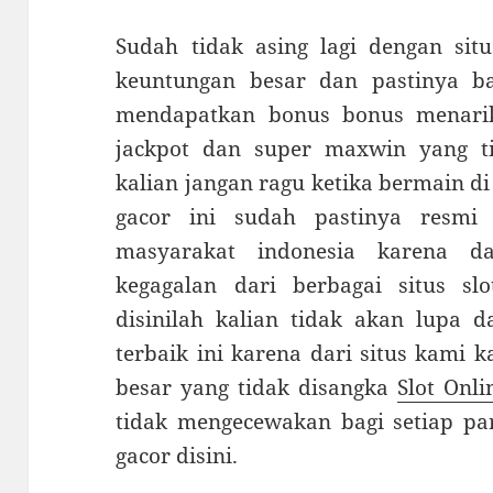
Sudah tidak asing lagi dengan sit
keuntungan besar dan pastinya b
mendapatkan bonus bonus menarik
jackpot dan super maxwin yang t
kalian jangan ragu ketika bermain di si
gacor ini sudah pastinya resmi
masyarakat indonesia karena da
kegagalan dari berbagai situs slo
disinilah kalian tidak akan lupa da
terbaik ini karena dari situs kami
besar yang tidak disangka
Slot Onli
tidak mengecewakan bagi setiap p
gacor disini.