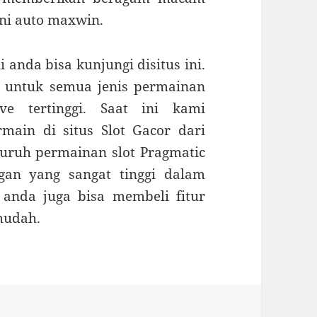
 ini auto maxwin.
 anda bisa kunjungi disitus ini.
p untuk semua jenis permainan
e tertinggi. Saat ini kami
ain di situs Slot Gacor dari
luruh permainan slot Pragmatic
gan yang sangat tinggi dalam
anda juga bisa membeli fitur
 mudah.