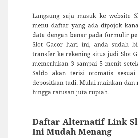
Langsung saja masuk ke website Sl
menu daftar yang ada dipojok kana
data dengan benar pada formulir pen
Slot Gacor hari ini, anda sudah b
transfer ke rekening situs judi Slot 
memerlukan 3 sampai 5 menit setela
Saldo akan terisi otomatis sesua
depositkan tadi. Mulai mainkan dan
hingga ratusan juta rupiah.
Daftar Alternatif Link S
Ini Mudah Menang