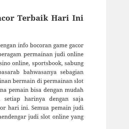
acor Terbaik Hari Ini
 dengan info bocoran game gacor
beragam permainan judi online
asino online, sportsbook, sabung
pasarab bahwasanya sebagian
nan bermain di permainan slot
imana pemain bisa dengan mudah
 setiap harinya dengan saja
r hari ini. Semua pemain judi
mendengar judi slot online yang