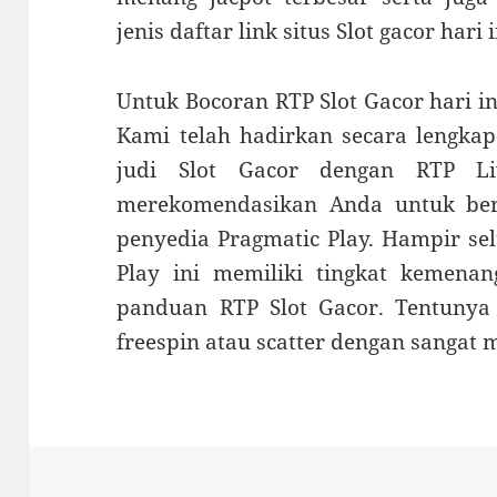
jenis daftar link situs Slot gacor hari
Untuk Bocoran RTP Slot Gacor hari ini
Kami telah hadirkan secara lengka
judi Slot Gacor dengan RTP Liv
merekomendasikan Anda untuk berm
penyedia Pragmatic Play. Hampir se
Play ini memiliki tingkat kemenan
panduan RTP Slot Gacor. Tentunya 
freespin atau scatter dengan sangat