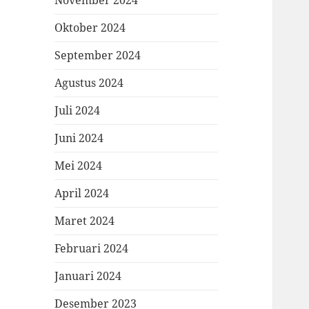
November 2024
Oktober 2024
September 2024
Agustus 2024
Juli 2024
Juni 2024
Mei 2024
April 2024
Maret 2024
Februari 2024
Januari 2024
Desember 2023