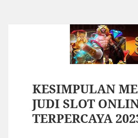
KESIMPULAN ME
JUDI SLOT ONLI
TERPERCAYA 202