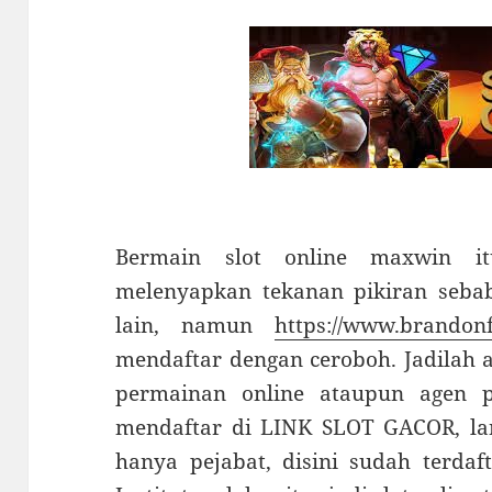
Bermain slot online maxwin it
melenyapkan tekanan pikiran sebab
lain, namun
https://www.brandonf
mendaftar dengan ceroboh. Jadilah 
permainan online ataupun agen 
mendaftar di LINK SLOT GACOR, la
hanya pejabat, disini sudah terdaf