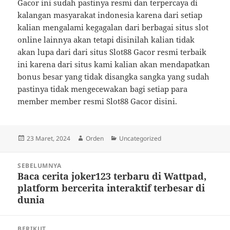
Gacor ini sudah pastinya resmi dan terpercaya di
kalangan masyarakat indonesia karena dari setiap
kalian mengalami kegagalan dari berbagai situs slot
online lainnya akan tetapi disinilah kalian tidak
akan lupa dari dari situs Slot88 Gacor resmi terbaik
ini karena dari situs kami kalian akan mendapatkan
bonus besar yang tidak disangka sangka yang sudah
pastinya tidak mengecewakan bagi setiap para
member member resmi Slot88 Gacor disini.
Diposkan
Penulis
Kategori
23 Maret, 2024
Orden
Uncategorized
pada
Navigasi
SEBELUMNYA
pos
Baca cerita joker123 terbaru di Wattpad,
Pos
platform bercerita interaktif terbesar di
sebelumnya:
dunia
BERIKUT