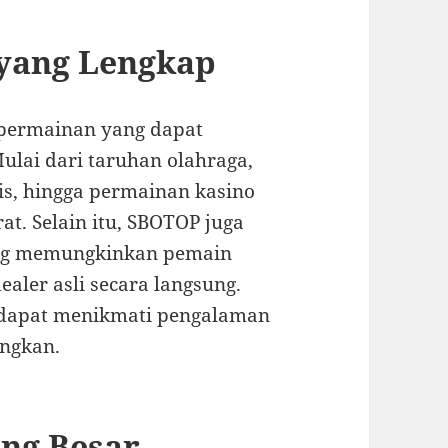
yang Lengkap
permainan yang dapat
ulai dari taruhan olahraga,
nis, hingga permainan kasino
rat. Selain itu, SBOTOP juga
ang memungkinkan pemain
aler asli secara langsung.
n dapat menikmati pengalaman
ngkan.
ng Besar