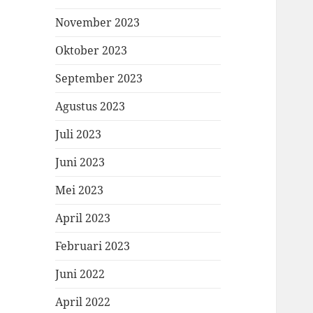
November 2023
Oktober 2023
September 2023
Agustus 2023
Juli 2023
Juni 2023
Mei 2023
April 2023
Februari 2023
Juni 2022
April 2022