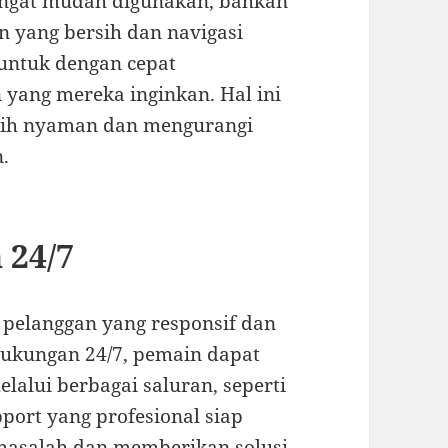
ngat mudah digunakan, bahkan
n yang bersih dan navigasi
untuk dengan cepat
ang mereka inginkan. Hal ini
bih nyaman dan mengurangi
.
 24/7
 pelanggan yang responsif dan
ukungan 24/7, pemain dapat
lalui berbagai saluran, seperti
pport yang profesional siap
asalah dan memberikan solusi