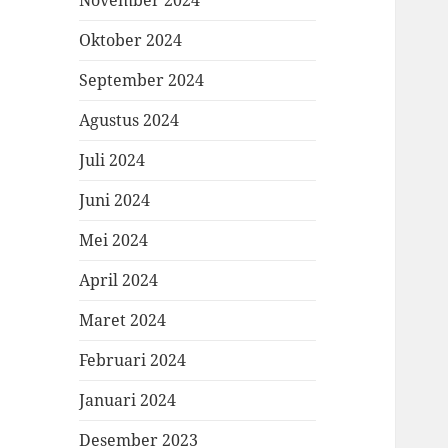
November 2024
Oktober 2024
September 2024
Agustus 2024
Juli 2024
Juni 2024
Mei 2024
April 2024
Maret 2024
Februari 2024
Januari 2024
Desember 2023