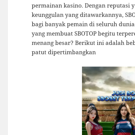
permainan kasino. Dengan reputasi y
keunggulan yang ditawarkannya, SB
bagi banyak pemain di seluruh dunia
yang membuat SBOTOP begitu terpe
menang besar? Berikut ini adalah b
patut dipertimbangkan