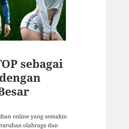
OP sebagai
 dengan
Besar
udian online yang semakin
 taruhan olahraga dan