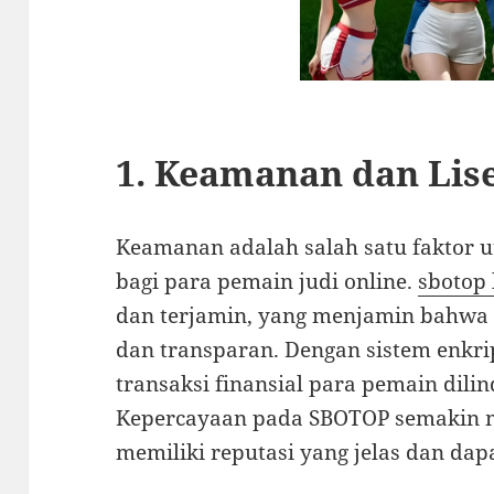
1.
Keamanan dan Lise
Keamanan adalah salah satu faktor 
bagi para pemain judi online.
sbotop 
dan terjamin, yang menjamin bahwa si
dan transparan. Dengan sistem enkrip
transaksi finansial para pemain dili
Kepercayaan pada SBOTOP semakin me
memiliki reputasi yang jelas dan da