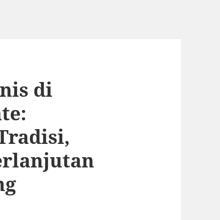
nis di
te:
radisi,
erlanjutan
ng