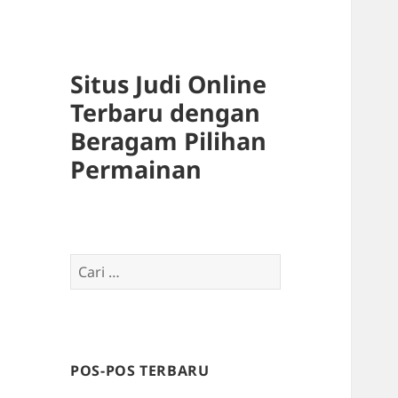
Situs Judi Online
Terbaru dengan
Beragam Pilihan
Permainan
Cari
untuk:
POS-POS TERBARU