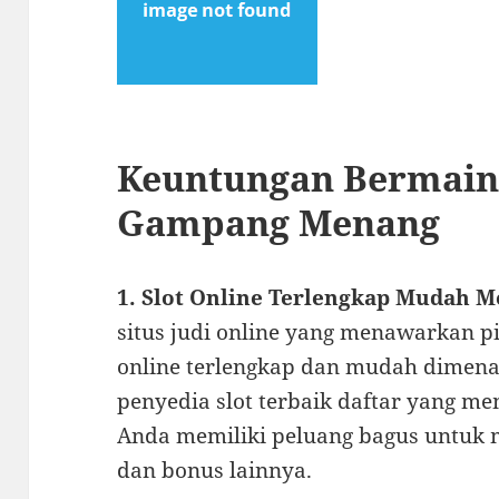
Keuntungan Bermain 
Gampang Menang
1. Slot Online Terlengkap Mudah 
situs judi online yang menawarkan pi
online terlengkap dan mudah dimen
penyedia slot terbaik daftar yang mem
Anda memiliki peluang bagus untuk 
dan bonus lainnya.