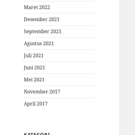
Maret 2022
Desember 2021
September 2021
Agustus 2021
Juli 2021
Juni 2021
Mei 2021
November 2017
April 2017
KATEGORI