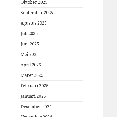
Oktober 2025
September 2025
Agustus 2025
Juli 2025
Juni 2025
Mei 2025
April 2025
Maret 2025
Februari 2025
Januari 2025
Desember 2024