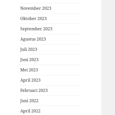
November 2023
Oktober 2023
September 2023
Agustus 2023
Juli 2023
Juni 2023
Mei 2023
April 2023
Februari 2023
Juni 2022
April 2022