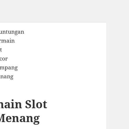
ain Slot
Menang