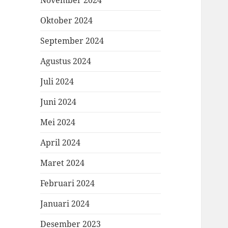
November 2024
Oktober 2024
September 2024
Agustus 2024
Juli 2024
Juni 2024
Mei 2024
April 2024
Maret 2024
Februari 2024
Januari 2024
Desember 2023