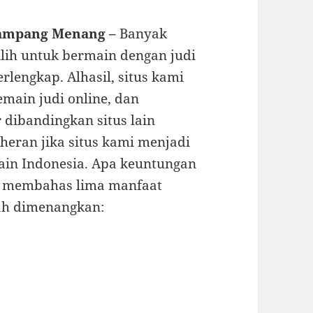
Gampang Menang –
Banyak
ilih untuk bermain dengan judi
erlengkap. Alhasil, situs kami
emain judi online, dan
dibandingkan situs lain
 heran jika situs kami menjadi
ain Indonesia. Apa keuntungan
ri membahas lima manfaat
ah dimenangkan: