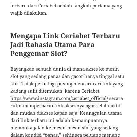
terbaru dari Ceriabet adalah langkah pertama yang
wajib dilakukan.
Mengapa Link Ceriabet Terbaru
Jadi Rahasia Utama Para
Penggemar Slot?
Bayangkan sebuah dunia di mana akses ke mesin
slot yang sedang panas dan gacor hanya tinggal satu
klik. Tidak perlu lagi pusing mencari-cari link yang
kadang sulit ditemukan, karena Ceriabet
https://www.instagram.com/ceriabet_official/
secara
rutin memperbarui link aksesnya agar selalu aktif
dan mudah diakses kapan saja. Keunggulan utama
dari link terbaru ini adalah kemampuannya
membuka jalan ke mesin-mesin slot yang sedang
dalam kondisi “panas,” sehingga peluang menang