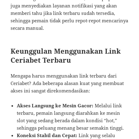
juga menyediakan layanan notifikasi yang akan
memberi tahu jika link terbaru sudah tersedia,
sehingga pemain tidak perlu repot-repot mencarinya
secara manual.
Keunggulan Menggunakan Link
Ceriabet Terbaru
Mengapa harus menggunakan link terbaru dari
Ceriabet? Ada beberapa alasan kuat yang membuat
akses ini sangat direkomendasikan:
Akses Langsung ke Mesin Gacor:
Melalui link
terbaru, pemain langsung diarahkan ke mesin
slot yang sedang berada dalam kondisi “hot,”
sehingga peluang menang besar semakin tinggi.
Koneksi Stabil dan Cepat:
Link yang selalu