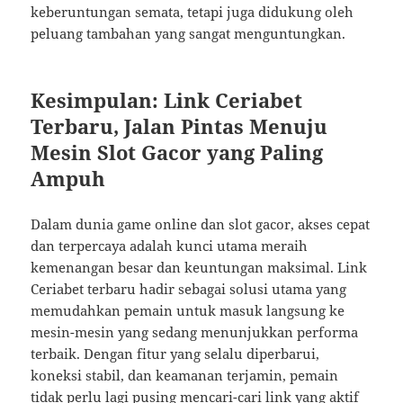
keberuntungan semata, tetapi juga didukung oleh
peluang tambahan yang sangat menguntungkan.
Kesimpulan: Link Ceriabet
Terbaru, Jalan Pintas Menuju
Mesin Slot Gacor yang Paling
Ampuh
Dalam dunia game online dan slot gacor, akses cepat
dan terpercaya adalah kunci utama meraih
kemenangan besar dan keuntungan maksimal. Link
Ceriabet terbaru hadir sebagai solusi utama yang
memudahkan pemain untuk masuk langsung ke
mesin-mesin yang sedang menunjukkan performa
terbaik. Dengan fitur yang selalu diperbarui,
koneksi stabil, dan keamanan terjamin, pemain
tidak perlu lagi pusing mencari-cari link yang aktif