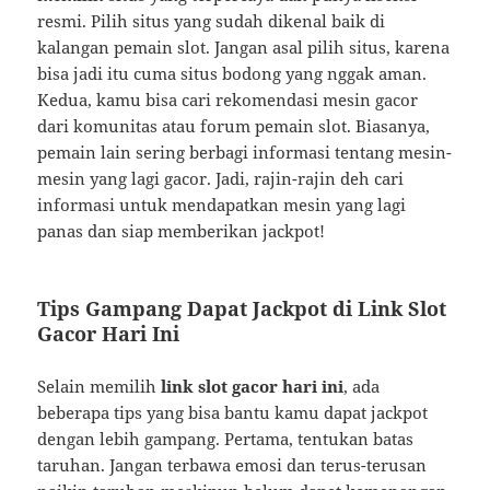
resmi. Pilih situs yang sudah dikenal baik di
kalangan pemain slot. Jangan asal pilih situs, karena
bisa jadi itu cuma situs bodong yang nggak aman.
Kedua, kamu bisa cari rekomendasi mesin gacor
dari komunitas atau forum pemain slot. Biasanya,
pemain lain sering berbagi informasi tentang mesin-
mesin yang lagi gacor. Jadi, rajin-rajin deh cari
informasi untuk mendapatkan mesin yang lagi
panas dan siap memberikan jackpot!
Tips Gampang Dapat Jackpot di Link Slot
Gacor Hari Ini
Selain memilih
link slot gacor hari ini
, ada
beberapa tips yang bisa bantu kamu dapat jackpot
dengan lebih gampang. Pertama, tentukan batas
taruhan. Jangan terbawa emosi dan terus-terusan