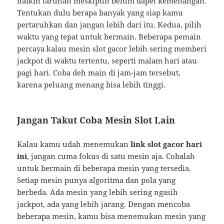
naikin taruhan meskipun belum dapet kemenangan.
Tentukan dulu berapa banyak yang siap kamu
pertaruhkan dan jangan lebih dari itu. Kedua, pilih
waktu yang tepat untuk bermain. Beberapa pemain
percaya kalau mesin slot gacor lebih sering memberi
jackpot di waktu tertentu, seperti malam hari atau
pagi hari. Coba deh main di jam-jam tersebut,
karena peluang menang bisa lebih tinggi.
Jangan Takut Coba Mesin Slot Lain
Kalau kamu udah menemukan
link slot gacor hari
ini
, jangan cuma fokus di satu mesin aja. Cobalah
untuk bermain di beberapa mesin yang tersedia.
Setiap mesin punya algoritma dan pola yang
berbeda. Ada mesin yang lebih sering ngasih
jackpot, ada yang lebih jarang. Dengan mencoba
beberapa mesin, kamu bisa menemukan mesin yang