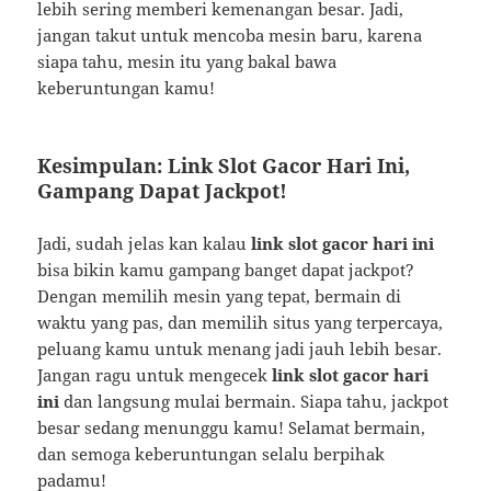
lebih sering memberi kemenangan besar. Jadi,
jangan takut untuk mencoba mesin baru, karena
siapa tahu, mesin itu yang bakal bawa
keberuntungan kamu!
Kesimpulan: Link Slot Gacor Hari Ini,
Gampang Dapat Jackpot!
Jadi, sudah jelas kan kalau
link slot gacor hari ini
bisa bikin kamu gampang banget dapat jackpot?
Dengan memilih mesin yang tepat, bermain di
waktu yang pas, dan memilih situs yang terpercaya,
peluang kamu untuk menang jadi jauh lebih besar.
Jangan ragu untuk mengecek
link slot gacor hari
ini
dan langsung mulai bermain. Siapa tahu, jackpot
besar sedang menunggu kamu! Selamat bermain,
dan semoga keberuntungan selalu berpihak
padamu!