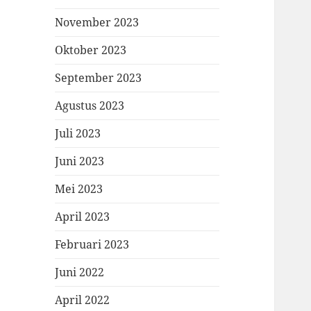
November 2023
Oktober 2023
September 2023
Agustus 2023
Juli 2023
Juni 2023
Mei 2023
April 2023
Februari 2023
Juni 2022
April 2022