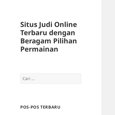
Situs Judi Online
Terbaru dengan
Beragam Pilihan
Permainan
Cari
untuk:
POS-POS TERBARU