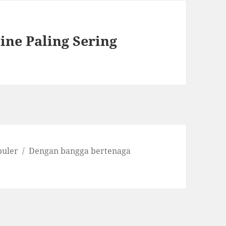
line Paling Sering
puler
Dengan bangga bertenaga