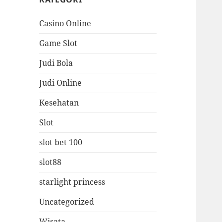
Casino Online
Game Slot
Judi Bola
Judi Online
Kesehatan
Slot
slot bet 100
slot88
starlight princess
Uncategorized
Wisata