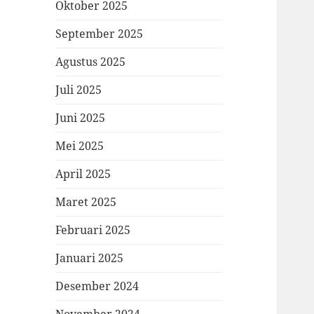
Oktober 2025
September 2025
Agustus 2025
Juli 2025
Juni 2025
Mei 2025
April 2025
Maret 2025
Februari 2025
Januari 2025
Desember 2024