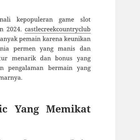
nali kepopuleran game slot
un 2024.
castlecreekcountryclub
 banyak pemain karena keunikan
unia permen yang manis dan
itur menarik dan bonus yang
an pengalaman bermain yang
marnya.
ic Yang Memikat