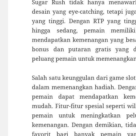
Sugar Rush tidak hanya menawar
desain yang eye-catching, tetapi ju
yang tinggi. Dengan RTP yang tingg
hingga sedang, pemain memilik
mendapatkan kemenangan yang besar
bonus dan putaran gratis yang d
peluang pemain untuk memenangkan
Salah satu keunggulan dari game sl
dalam memenangkan hadiah. Dengan 
pemain dapat mendapatkan kem
mudah. Fitur-fitur spesial seperti w
pemain untuk meningkatkan pe
kemenangan. Dengan demikian, tida
favorit bagi banyak pemain ya