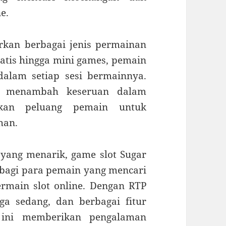
e.
rkan berbagai jenis permainan
atis hingga mini games, pemain
alam setiap sesi bermainnya.
nya menambah keseruan dalam
tkan peluang pemain untuk
han.
yang menarik, game slot Sugar
bagi para pemain yang mencari
main slot online. Dengan RTP
gga sedang, dan berbagai fitur
 ini memberikan pengalaman