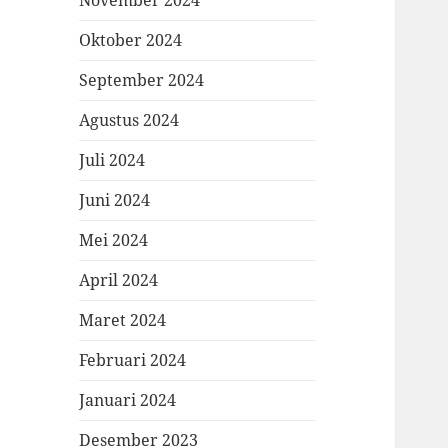
November 2024
Oktober 2024
September 2024
Agustus 2024
Juli 2024
Juni 2024
Mei 2024
April 2024
Maret 2024
Februari 2024
Januari 2024
Desember 2023