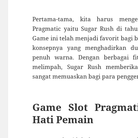
Pertama-tama, kita harus menge
Pragmatic yaitu Sugar Rush di tah
Game ini telah menjadi favorit bagi
konsepnya yang menghadirkan d
penuh warna. Dengan berbagai f
melimpah, Sugar Rush memberik
sangat memuaskan bagi para pengge
Game Slot Pragmat
Hati Pemain