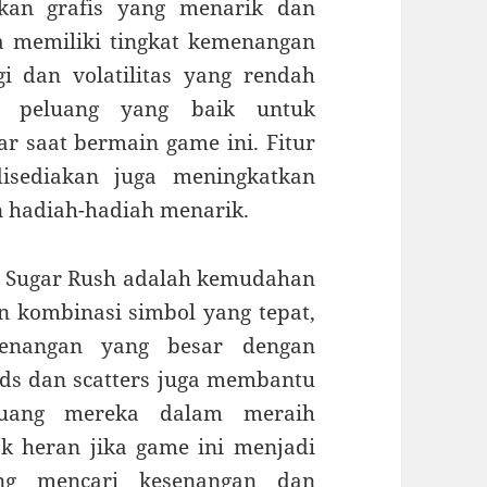
kan grafis yang menarik dan
ga memiliki tingkat kemenangan
i dan volatilitas yang rendah
i peluang yang baik untuk
 saat bermain game ini. Fitur
isediakan juga meningkatkan
 hadiah-hadiah menarik.
ot Sugar Rush adalah kemudahan
kombinasi simbol yang tepat,
enangan yang besar dengan
ilds dan scatters juga membantu
luang mereka dalam meraih
k heran jika game ini menjadi
ng mencari kesenangan dan