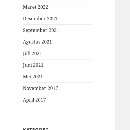
Maret 2022
Desember 2021
September 2021
Agustus 2021
Juli 2021
Juni 2021
Mei 2021
November 2017
April 2017
KATEGORI