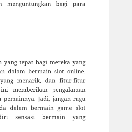
n menguntungkan bagi para
n yang tepat bagi mereka yang
n dalam bermain slot online.
ang menarik, dan fitur-fitur
 ini memberikan pengalaman
pemainnya. Jadi, jangan ragu
da dalam bermain game slot
iri sensasi bermain yang