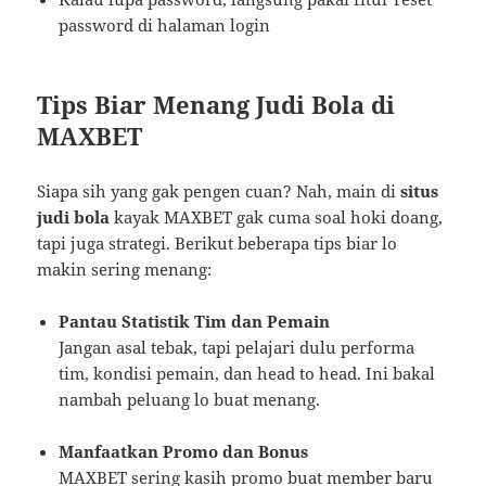
password di halaman login
Tips Biar Menang Judi Bola di
MAXBET
Siapa sih yang gak pengen cuan? Nah, main di
situs
judi bola
kayak MAXBET gak cuma soal hoki doang,
tapi juga strategi. Berikut beberapa tips biar lo
makin sering menang:
Pantau Statistik Tim dan Pemain
Jangan asal tebak, tapi pelajari dulu performa
tim, kondisi pemain, dan head to head. Ini bakal
nambah peluang lo buat menang.
Manfaatkan Promo dan Bonus
MAXBET sering kasih promo buat member baru