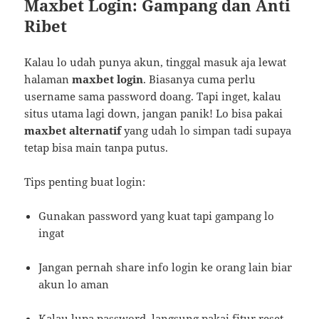
Maxbet Login: Gampang dan Anti
Ribet
Kalau lo udah punya akun, tinggal masuk aja lewat
halaman
maxbet login
. Biasanya cuma perlu
username sama password doang. Tapi inget, kalau
situs utama lagi down, jangan panik! Lo bisa pakai
maxbet alternatif
yang udah lo simpan tadi supaya
tetap bisa main tanpa putus.
Tips penting buat login:
Gunakan password yang kuat tapi gampang lo
ingat
Jangan pernah share info login ke orang lain biar
akun lo aman
Kalau lupa password, langsung pakai fitur reset