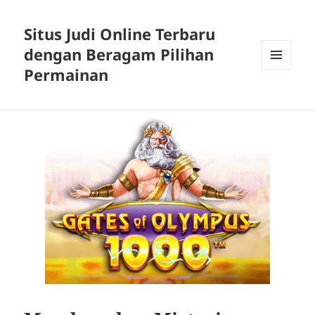
Situs Judi Online Terbaru
dengan Beragam Pilihan
Permainan
MENU
DAN
WIDGET