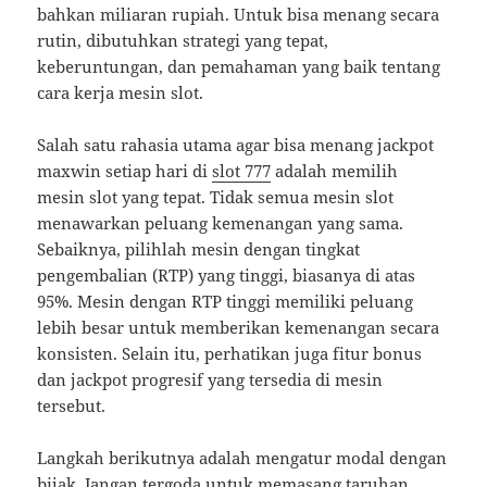
bahkan miliaran rupiah. Untuk bisa menang secara
rutin, dibutuhkan strategi yang tepat,
keberuntungan, dan pemahaman yang baik tentang
cara kerja mesin slot.
Salah satu rahasia utama agar bisa menang jackpot
maxwin setiap hari di
slot 777
adalah memilih
mesin slot yang tepat. Tidak semua mesin slot
menawarkan peluang kemenangan yang sama.
Sebaiknya, pilihlah mesin dengan tingkat
pengembalian (RTP) yang tinggi, biasanya di atas
95%. Mesin dengan RTP tinggi memiliki peluang
lebih besar untuk memberikan kemenangan secara
konsisten. Selain itu, perhatikan juga fitur bonus
dan jackpot progresif yang tersedia di mesin
tersebut.
Langkah berikutnya adalah mengatur modal dengan
bijak. Jangan tergoda untuk memasang taruhan