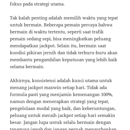
fokus pada strategi utama.
Tak kalah penting adalah memilih waktu yang tepat
untuk bermain. Beberapa pemain percaya bahwa
bermain di waktu tertentu, seperti saat trafik
pemain sedang sepi, bisa meningkatkan peluang
mendapatkan jackpot. Selain itu, bermain saat
kondisi pikiran jernih dan tidak terburu-buru akan
membantu pengambilan keputusan yang lebih baik
selama bermain.
Akhirnya, konsistensi adalah kunci utama untuk
menang jackpot maxwin setiap hari. Tidak ada
formula pasti yang menjamin kemenangan 100%,
namun dengan menerapkan strategi yang tepat,
pengelolaan modal yang baik, dan keberuntungan,
peluang untuk meraih jackpot setiap hari semakin
besar. Jangan lupa untuk selalu bermain dengan
tanggung jawab dan jangan pernah mengorbankan