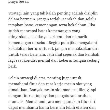
biaya besar.
Strategi lain yang tak kalah penting adalah disiplin
dalam bermain. Jangan terlalu serakah dan selalu
tetapkan batas kemenangan serta kekalahan. Jika
sudah mencapai batas kemenangan yang
diinginkan, sebaiknya berhenti dan menarik
kemenangan tersebut. Begitu pula jika mengalami
kekalahan berturut-turut, jangan memaksakan diri
untuk terus bermain. Istirahat sejenak dan kembali
lagi saat kondisi mental dan keberuntungan sedang
baik.
Selain strategi di atas, penting juga untuk
memahami fitur dan cara kerja mesin slot yang
dimainkan. Banyak mesin slot modern dilengkapi
dengan fitur autoplay dan pengaturan taruhan
otomatis. Memahami cara menggunakan fitur ini
dapat membantu kamu bermain lebih efisien dan