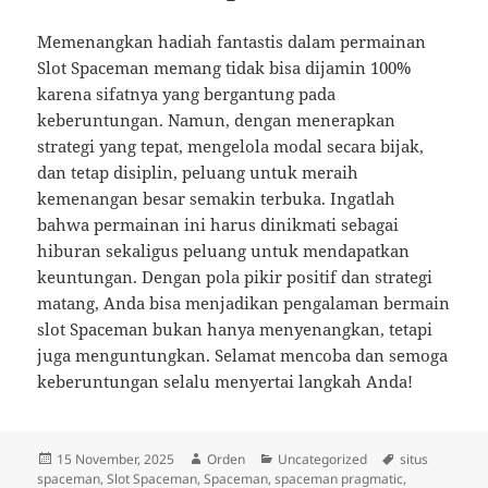
Memenangkan hadiah fantastis dalam permainan
Slot Spaceman memang tidak bisa dijamin 100%
karena sifatnya yang bergantung pada
keberuntungan. Namun, dengan menerapkan
strategi yang tepat, mengelola modal secara bijak,
dan tetap disiplin, peluang untuk meraih
kemenangan besar semakin terbuka. Ingatlah
bahwa permainan ini harus dinikmati sebagai
hiburan sekaligus peluang untuk mendapatkan
keuntungan. Dengan pola pikir positif dan strategi
matang, Anda bisa menjadikan pengalaman bermain
slot Spaceman bukan hanya menyenangkan, tetapi
juga menguntungkan. Selamat mencoba dan semoga
keberuntungan selalu menyertai langkah Anda!
Diposkan
Penulis
Kategori
Tag
15 November, 2025
Orden
Uncategorized
situs
pada
spaceman
,
Slot Spaceman
,
Spaceman
,
spaceman pragmatic
,