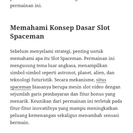
permainan ini.
Memahami Konsep Dasar Slot
Spaceman
Sebelum menyelami strategi, penting untuk
memahami apa itu Slot Spaceman. Permainan ini
mengusung tema luar angkasa, menampilkan
simbol-simbol seperti astronot, planet, alien, dan
teknologi futuristik. Secara mekanisme,
situs
spaceman
biasanya berupa mesin slot video dengan
sejumlah garis pembayaran dan fitur bonus yang
menarik. Keunikan dari permainan ini terletak pada
fitur-fitur inovatifnya yang mampu meningkatkan
peluang kemenangan sekaligus menambah sensasi
bermain.