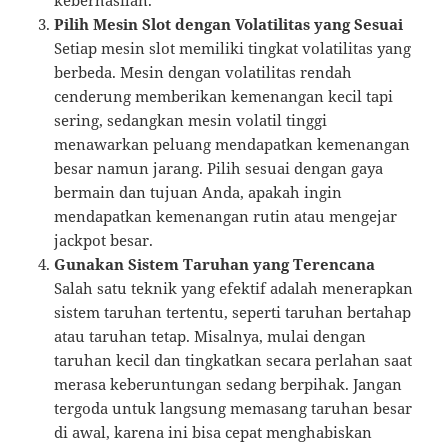
Pilih Mesin Slot dengan Volatilitas yang Sesuai
Setiap mesin slot memiliki tingkat volatilitas yang
berbeda. Mesin dengan volatilitas rendah
cenderung memberikan kemenangan kecil tapi
sering, sedangkan mesin volatil tinggi
menawarkan peluang mendapatkan kemenangan
besar namun jarang. Pilih sesuai dengan gaya
bermain dan tujuan Anda, apakah ingin
mendapatkan kemenangan rutin atau mengejar
jackpot besar.
Gunakan Sistem Taruhan yang Terencana
Salah satu teknik yang efektif adalah menerapkan
sistem taruhan tertentu, seperti taruhan bertahap
atau taruhan tetap. Misalnya, mulai dengan
taruhan kecil dan tingkatkan secara perlahan saat
merasa keberuntungan sedang berpihak. Jangan
tergoda untuk langsung memasang taruhan besar
di awal, karena ini bisa cepat menghabiskan