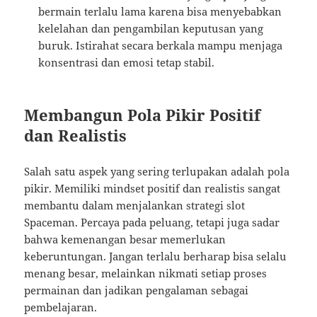
bermain terlalu lama karena bisa menyebabkan
kelelahan dan pengambilan keputusan yang
buruk. Istirahat secara berkala mampu menjaga
konsentrasi dan emosi tetap stabil.
Membangun Pola Pikir Positif
dan Realistis
Salah satu aspek yang sering terlupakan adalah pola
pikir. Memiliki mindset positif dan realistis sangat
membantu dalam menjalankan strategi slot
Spaceman. Percaya pada peluang, tetapi juga sadar
bahwa kemenangan besar memerlukan
keberuntungan. Jangan terlalu berharap bisa selalu
menang besar, melainkan nikmati setiap proses
permainan dan jadikan pengalaman sebagai
pembelajaran.