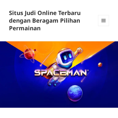
Situs Judi Online Terbaru
dengan Beragam Pilihan
Permainan
MENU
DAN
WIDGET