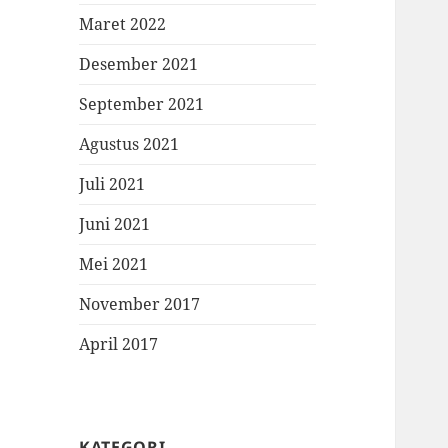
Maret 2022
Desember 2021
September 2021
Agustus 2021
Juli 2021
Juni 2021
Mei 2021
November 2017
April 2017
KATEGORI