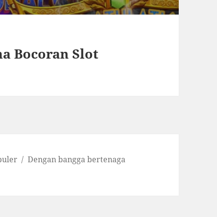
na Bocoran Slot
i
puler
Dengan bangga bertenaga