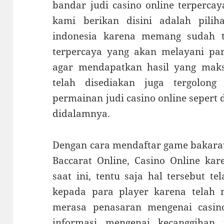
bandar judi casino online terperca
kami berikan disini adalah pilih
indonesia karena memang sudah te
terpercaya yang akan melayani p
agar mendapatkan hasil yang maks
telah disediakan juga tergolon
permainan judi casino online sepert 
didalamnya.
Dengan cara mendaftar game bakarat 
Baccarat Online, Casino Online kar
saat ini, tentu saja hal tersebut 
kepada para player karena telah
merasa penasaran mengenai casino
informasi mengenai kecanggihan 