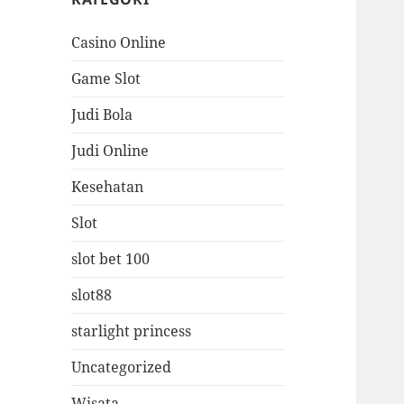
Casino Online
Game Slot
Judi Bola
Judi Online
Kesehatan
Slot
slot bet 100
slot88
starlight princess
Uncategorized
Wisata