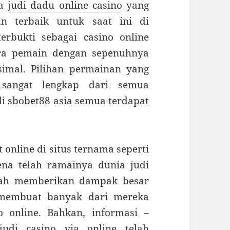
ya
judi dadu online casino
yang
an terbaik untuk saat ini di
rbukti sebagai casino online
ara pemain dengan sepenuhnya
imal. Pilihan permainan yang
g sangat lengkap dari semua
di sbobet88 asia semua terdapat
online di situs ternama seperti
ena telah ramainya dunia judi
telah memberikan dampak besar
 membuat banyak dari mereka
 online. Bahkan, informasi –
judi casino via online telah