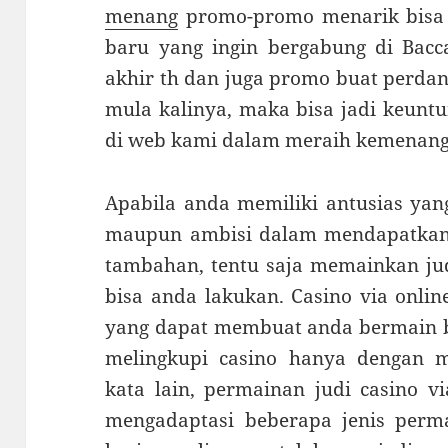
menang
promo-promo menarik bisa 
baru yang ingin bergabung di Bacc
akhir th dan juga promo buat perdan
mula kalinya, maka bisa jadi keuntu
di web kami dalam meraih kemenang
Apabila anda memiliki antusias yan
maupun ambisi dalam mendapatkan
tambahan, tentu saja memainkan jud
bisa anda lakukan. Casino via onli
yang dapat membuat anda bermain b
melingkupi casino hanya dengan m
kata lain, permainan judi casino v
mengadaptasi beberapa jenis perma