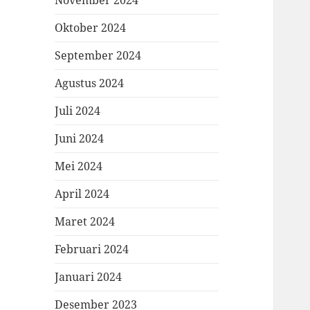
November 2024
Oktober 2024
September 2024
Agustus 2024
Juli 2024
Juni 2024
Mei 2024
April 2024
Maret 2024
Februari 2024
Januari 2024
Desember 2023