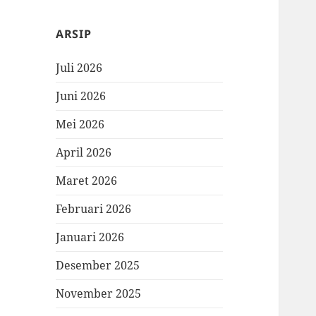
ARSIP
Juli 2026
Juni 2026
Mei 2026
April 2026
Maret 2026
Februari 2026
Januari 2026
Desember 2025
November 2025