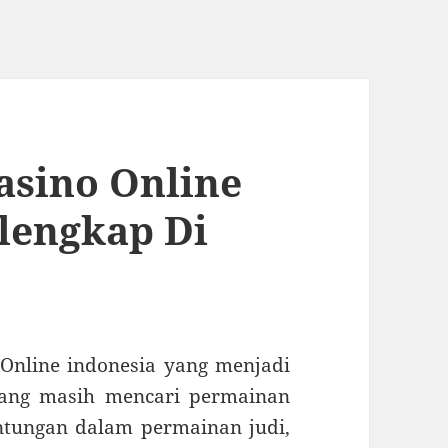
asino Online
lengkap Di
 Online indonesia yang menjadi
yang masih mencari permainan
ntungan dalam permainan judi,