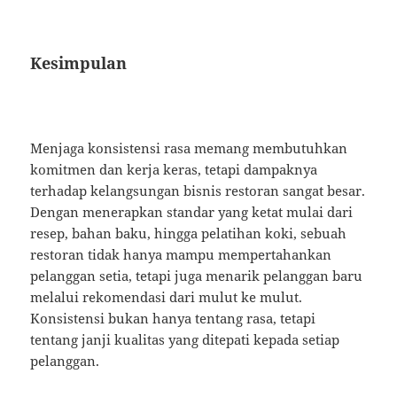
Kesimpulan
Menjaga konsistensi rasa memang membutuhkan
komitmen dan kerja keras, tetapi dampaknya
terhadap kelangsungan bisnis restoran sangat besar.
Dengan menerapkan standar yang ketat mulai dari
resep, bahan baku, hingga pelatihan koki, sebuah
restoran tidak hanya mampu mempertahankan
pelanggan setia, tetapi juga menarik pelanggan baru
melalui rekomendasi dari mulut ke mulut.
Konsistensi bukan hanya tentang rasa, tetapi
tentang janji kualitas yang ditepati kepada setiap
pelanggan.