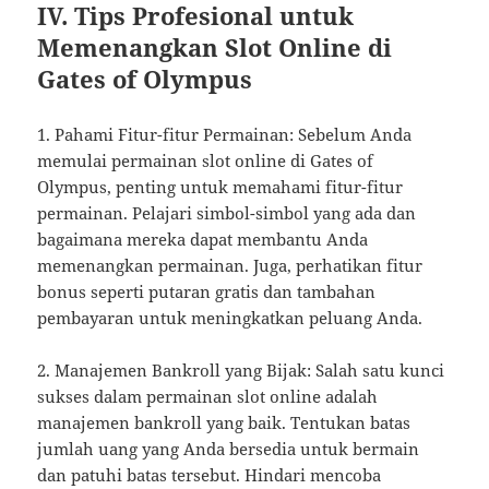
IV. Tips Profesional untuk
Memenangkan Slot Online di
Gates of Olympus
1. Pahami Fitur-fitur Permainan: Sebelum Anda
memulai permainan slot online di Gates of
Olympus, penting untuk memahami fitur-fitur
permainan. Pelajari simbol-simbol yang ada dan
bagaimana mereka dapat membantu Anda
memenangkan permainan. Juga, perhatikan fitur
bonus seperti putaran gratis dan tambahan
pembayaran untuk meningkatkan peluang Anda.
2. Manajemen Bankroll yang Bijak: Salah satu kunci
sukses dalam permainan slot online adalah
manajemen bankroll yang baik. Tentukan batas
jumlah uang yang Anda bersedia untuk bermain
dan patuhi batas tersebut. Hindari mencoba