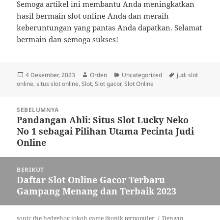
Semoga artikel ini membantu Anda meningkatkan
hasil bermain slot online Anda dan meraih
keberuntungan yang pantas Anda dapatkan. Selamat
bermain dan semoga sukses!
Diposkan
Penulis
Kategori
Tag
4 Desember, 2023
Orden
Uncategorized
judi slot
pada
online
,
situs slot online
,
Slot
,
Slot gacor
,
Slot Online
Navigasi
SEBELUMNYA
pos
Pandangan Ahli: Situs Slot Lucky Neko
Pos
No 1 sebagai Pilihan Utama Pecinta Judi
sebelumnya:
Online
BERIKUT
Daftar Slot Online Gacor Terbaru
Pos
Gampang Menang dan Terbaik 2023
berikutnya:
sonic the hedgehog tokoh game ikonik terpopuler
Dengan