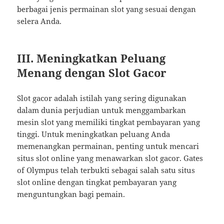
berbagai jenis permainan slot yang sesuai dengan
selera Anda.
III. Meningkatkan Peluang
Menang dengan Slot Gacor
Slot gacor adalah istilah yang sering digunakan
dalam dunia perjudian untuk menggambarkan
mesin slot yang memiliki tingkat pembayaran yang
tinggi. Untuk meningkatkan peluang Anda
memenangkan permainan, penting untuk mencari
situs slot online yang menawarkan slot gacor. Gates
of Olympus telah terbukti sebagai salah satu situs
slot online dengan tingkat pembayaran yang
menguntungkan bagi pemain.