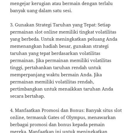
mengejar kerugian atau bermain dengan terlalu
banyak uang dalam satu sesi.
3. Gunakan Strategi Taruhan yang Tepat: Setiap
permainan slot online memiliki tingkat volatilitas
yang berbeda. Untuk meningkatkan peluang Anda
memenangkan hadiah besar, gunakan strategi
taruhan yang tepat berdasarkan volatilitas
permainan. Jika permainan memiliki volatilitas
tinggi, pertahankan taruhan rendah untuk
memperpanjang waktu bermain Anda. Jika
permainan memiliki volatilitas rendah,
pertimbangkan untuk menaikkan taruhan Anda
secara bertahap.
4. Manfaatkan Promosi dan Bonus: Banyak situs slot
online, termasuk Gates of Olympus, menawarkan
berbagai promosi dan bonus kepada pemain
mereka. Manfaatkan ini untuk meningkatkan