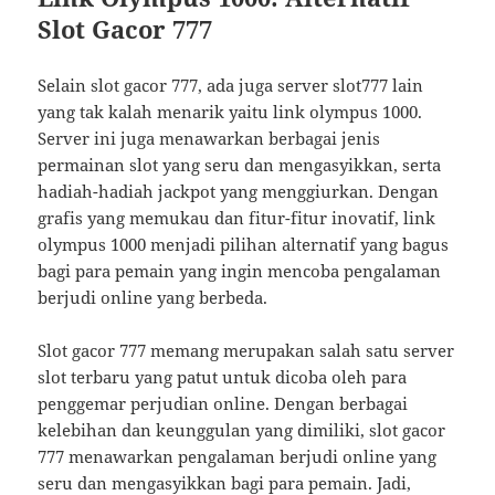
Slot Gacor 777
Selain slot gacor 777, ada juga server slot777 lain
yang tak kalah menarik yaitu link olympus 1000.
Server ini juga menawarkan berbagai jenis
permainan slot yang seru dan mengasyikkan, serta
hadiah-hadiah jackpot yang menggiurkan. Dengan
grafis yang memukau dan fitur-fitur inovatif, link
olympus 1000 menjadi pilihan alternatif yang bagus
bagi para pemain yang ingin mencoba pengalaman
berjudi online yang berbeda.
Slot gacor 777 memang merupakan salah satu server
slot terbaru yang patut untuk dicoba oleh para
penggemar perjudian online. Dengan berbagai
kelebihan dan keunggulan yang dimiliki, slot gacor
777 menawarkan pengalaman berjudi online yang
seru dan mengasyikkan bagi para pemain. Jadi,