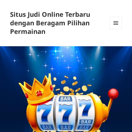
Situs Judi Online Terbaru
dengan Beragam Pilihan
Permainan
MENU
DAN
WIDGET