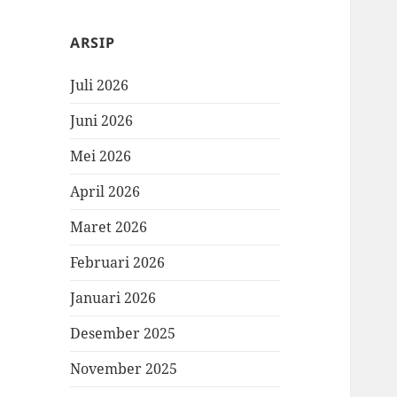
ARSIP
Juli 2026
Juni 2026
Mei 2026
April 2026
Maret 2026
Februari 2026
Januari 2026
Desember 2025
November 2025