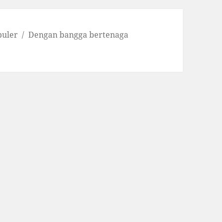
puler
Dengan bangga bertenaga