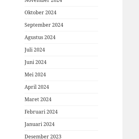
November 2024
Oktober 2024
September 2024
Agustus 2024
Juli 2024
Juni 2024
Mei 2024
April 2024
Maret 2024
Februari 2024
Januari 2024
Desember 2023