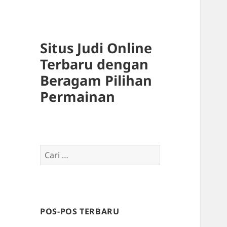
Situs Judi Online
Terbaru dengan
Beragam Pilihan
Permainan
Cari
untuk:
POS-POS TERBARU