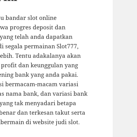
 bandar slot online
wa progres deposit dan
 yang telah anda dapatkan
 segala permainan Slot777,
 lebih. Tentu adakalanya akan
 profit dan keunggulan yang
kening bank yang anda pakai.
isi bermacam-macam variasi
tas nama bank, dan variasi bank
r yang tak menyadari betapa
benar dan terkesan takut serta
ermain di website judi slot.