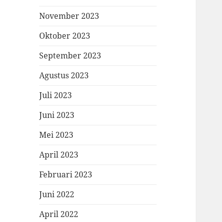
November 2023
Oktober 2023
September 2023
Agustus 2023
Juli 2023
Juni 2023
Mei 2023
April 2023
Februari 2023
Juni 2022
April 2022