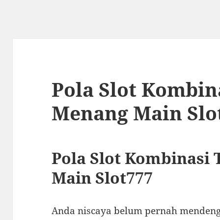
Pola Slot Kombin
Menang Main Slo
Pola Slot Kombinasi
Main Slot777
Anda niscaya belum pernah menden