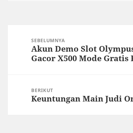
Navigasi
pos
SEBELUMNYA
Akun Demo Slot Olympus
Pos
Gacor X500 Mode Gratis 
sebelumnya:
BERIKUT
Keuntungan Main Judi On
Pos
berikutnya: