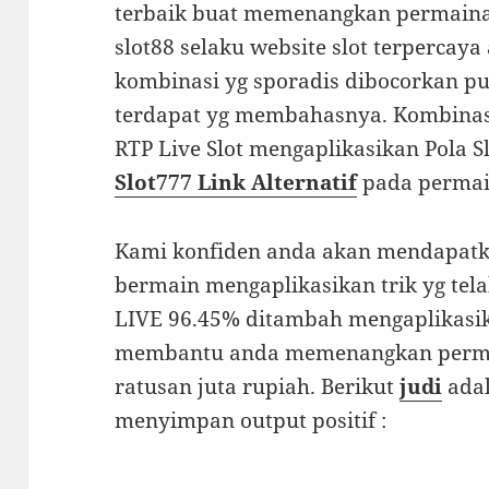
terbaik buat memenangkan permainan
slot88 selaku website slot terperca
kombinasi yg sporadis dibocorkan p
terdapat yg membahasnya. Kombinas
RTP Live Slot mengaplikasikan Pola S
Slot777 Link Alternatif
pada permain
Kami konfiden anda akan mendapatkan
bermain mengaplikasikan trik yg tel
LIVE 96.45% ditambah mengaplikasik
membantu anda memenangkan permai
ratusan juta rupiah. Berikut
judi
adal
menyimpan output positif :