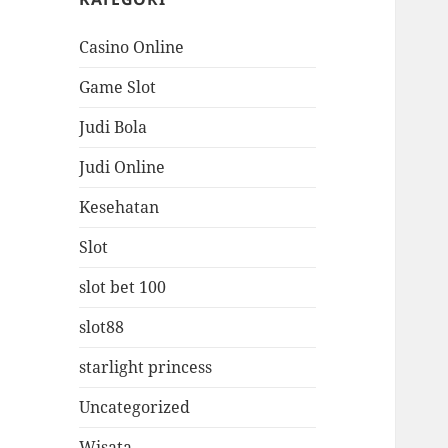
Casino Online
Game Slot
Judi Bola
Judi Online
Kesehatan
Slot
slot bet 100
slot88
starlight princess
Uncategorized
Wisata