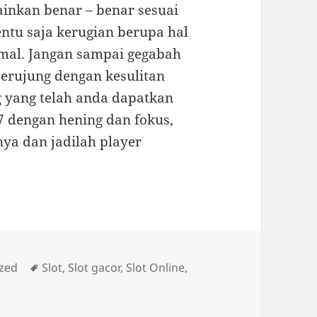
inkan benar – benar sesuai
entu saja kerugian berupa hal
imal. Jangan sampai gegabah
erujung dengan kesulitan
 yang telah anda dapatkan
7 dengan hening dan fokus,
nya dan jadilah player
Tag
zed
Slot
,
Slot gacor
,
Slot Online
,