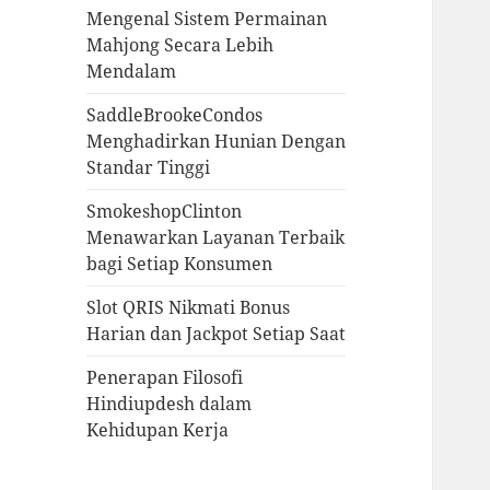
Mengenal Sistem Permainan
Mahjong Secara Lebih
Mendalam
SaddleBrookeCondos
Menghadirkan Hunian Dengan
Standar Tinggi
SmokeshopClinton
Menawarkan Layanan Terbaik
bagi Setiap Konsumen
Slot QRIS Nikmati Bonus
Harian dan Jackpot Setiap Saat
Penerapan Filosofi
Hindiupdesh dalam
Kehidupan Kerja