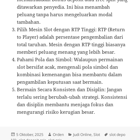
ditawarkan penyedia. Ini bisa menambah
peluang tanpa harus mengeluarkan modal
tambahan.
Pilih Mesin Slot dengan RTP Tinggi: RTP (Return
to Player) adalah persentase pengembalian dari
total taruhan. Mesin dengan RTP tinggi biasanya
memberi peluang menang yang lebih besar.
Pahami Pola dan Simbol: Walaupun permainan
slot bersifat acak, mengenali pola simbol dan
kombinasi kemenangan bisa membantu dalam
pengambilan keputusan saat bermain.
Bermain Secara Konsisten dan Disiplin: Jangan
terlalu sering berubah-ubah strategi. Konsistensi
dan disiplin membantu menjaga fokus dan
mengurangi risiko kerugian besar.
Diposkan
Penulis
Kategori
Tag
5 Oktober, 2025
Orden
Judi Online
,
Slot
slot depo
pada