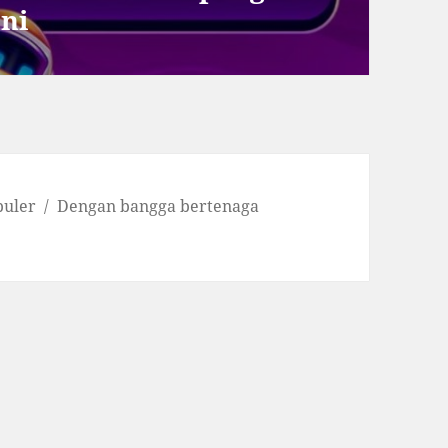
ni
puler
Dengan bangga bertenaga