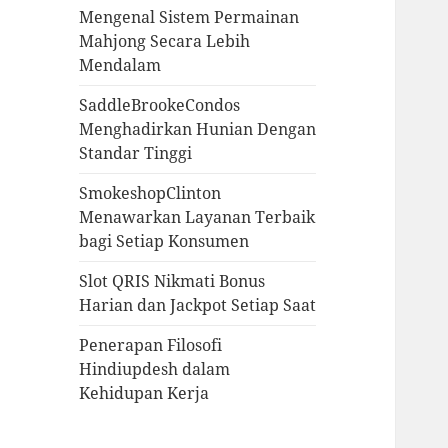
u
Mengenal Sistem Permainan
k
Mahjong Secara Lebih
:
Mendalam
SaddleBrookeCondos
Menghadirkan Hunian Dengan
Standar Tinggi
SmokeshopClinton
Menawarkan Layanan Terbaik
bagi Setiap Konsumen
Slot QRIS Nikmati Bonus
Harian dan Jackpot Setiap Saat
Penerapan Filosofi
Hindiupdesh dalam
Kehidupan Kerja