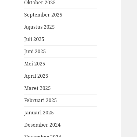
Oktober 2025
September 2025
Agustus 2025
Juli 2025
Juni 2025
Mei 2025
April 2025
Maret 2025
Februari 2025
Januari 2025
Desember 2024