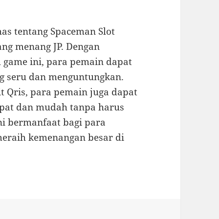
has tentang Spaceman Slot
ang menang JP. Dengan
h game ini, para pemain dapat
g seru dan menguntungkan.
t Qris, para pemain juga dapat
epat dan mudah tanpa harus
ni bermanfaat bagi para
eraih kemenangan besar di