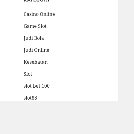
Casino Online
Game Slot
Judi Bola
Judi Online
Kesehatan
Slot
slot bet 100
slot88
starlight princess
Uncategorized
Wisata