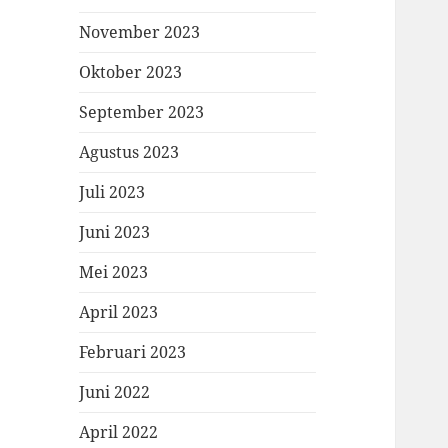
November 2023
Oktober 2023
September 2023
Agustus 2023
Juli 2023
Juni 2023
Mei 2023
April 2023
Februari 2023
Juni 2022
April 2022