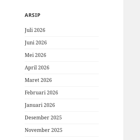
ARSIP
Juli 2026
Juni 2026
Mei 2026
April 2026
Maret 2026
Februari 2026
Januari 2026
Desember 2025
November 2025