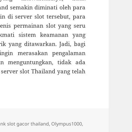
and semakin diminati oleh para
 di server slot tersebut, para
enis permainan slot yang seru
kmati sistem keamanan yang
k yang ditawarkan. Jadi, bagi
ingin merasakan pengalaman
an menguntungkan, tidak ada
erver slot Thailand yang telah
Tag
link slot gacor thailand
,
Olympus1000
,