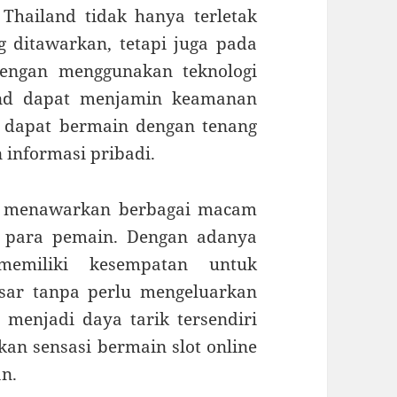
Thailand tidak hanya terletak
 ditawarkan, tetapi juga pada
Dengan menggunakan teknologi
iland dapat menjamin keamanan
 dapat bermain dengan tenang
 informasi pribadi.
uga menawarkan berbagai macam
 para pemain. Dengan adanya
memiliki kesempatan untuk
sar tanpa perlu mengeluarkan
 menjadi daya tarik tersendiri
an sensasi bermain slot online
n.