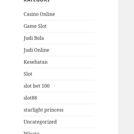
Casino Online
Game Slot
Judi Bola
Judi Online
Kesehatan
Slot
slot bet 100
slot88
starlight princess
Uncategorized
Wisata