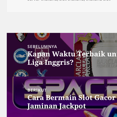
Navigasi
pos
SEBELUMNYA
Kapan Waktu Terbaik un
Pos
Liga Inggris?
sebelumnya:
BERIKUT
Cara Bermain Slot Gaco
Pos
Jaminan Jackpot
berikutnya: