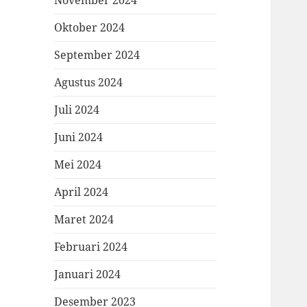
November 2024
Oktober 2024
September 2024
Agustus 2024
Juli 2024
Juni 2024
Mei 2024
April 2024
Maret 2024
Februari 2024
Januari 2024
Desember 2023