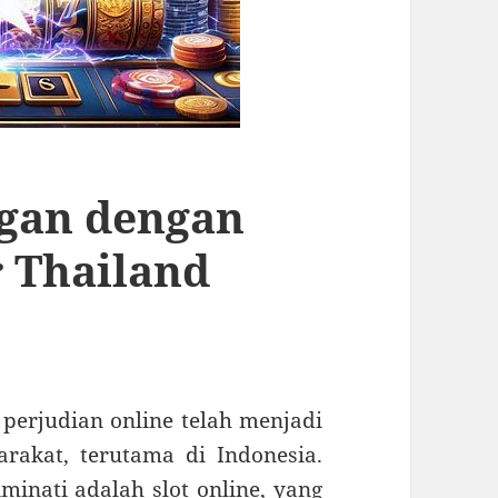
gan dengan
r Thailand
, perjudian online telah menjadi
rakat, terutama di Indonesia.
minati adalah slot online, yang