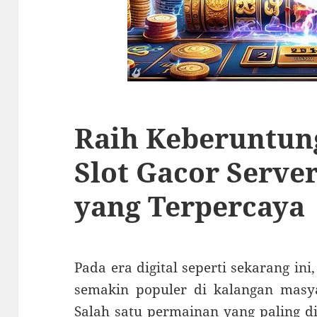
Raih Keberuntun
Slot Gacor Serve
yang Terpercaya
Pada era digital seperti sekarang ini
semakin populer di kalangan masya
Salah satu permainan yang paling di