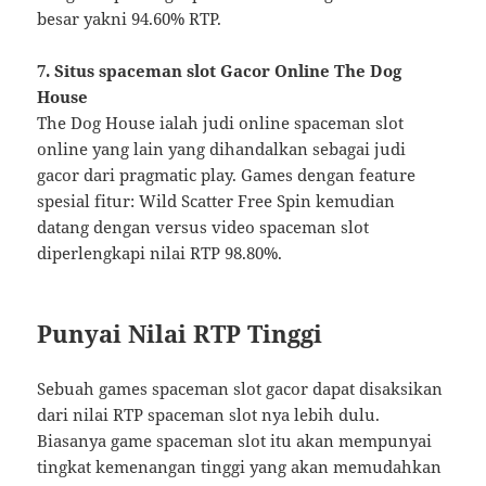
besar yakni 94.60% RTP.
7. Situs spaceman slot Gacor Online The Dog
House
The Dog House ialah judi online spaceman slot
online yang lain yang dihandalkan sebagai judi
gacor dari pragmatic play. Games dengan feature
spesial fitur: Wild Scatter Free Spin kemudian
datang dengan versus video spaceman slot
diperlengkapi nilai RTP 98.80%.
Punyai Nilai RTP Tinggi
Sebuah games spaceman slot gacor dapat disaksikan
dari nilai RTP spaceman slot nya lebih dulu.
Biasanya game spaceman slot itu akan mempunyai
tingkat kemenangan tinggi yang akan memudahkan