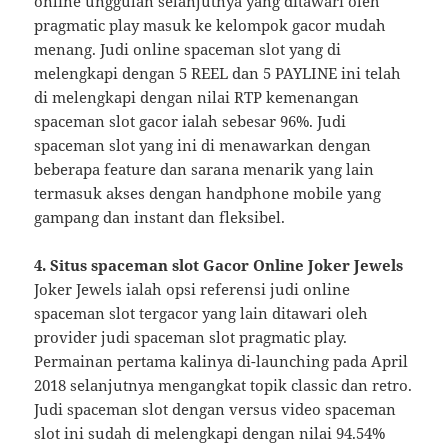
online unggulan selanjutnya yang ditawari oleh
pragmatic play masuk ke kelompok gacor mudah
menang. Judi online spaceman slot yang di
melengkapi dengan 5 REEL dan 5 PAYLINE ini telah
di melengkapi dengan nilai RTP kemenangan
spaceman slot gacor ialah sebesar 96%. Judi
spaceman slot yang ini di menawarkan dengan
beberapa feature dan sarana menarik yang lain
termasuk akses dengan handphone mobile yang
gampang dan instant dan fleksibel.
4. Situs spaceman slot Gacor Online Joker Jewels
Joker Jewels ialah opsi referensi judi online
spaceman slot tergacor yang lain ditawari oleh
provider judi spaceman slot pragmatic play.
Permainan pertama kalinya di-launching pada April
2018 selanjutnya mengangkat topik classic dan retro.
Judi spaceman slot dengan versus video spaceman
slot ini sudah di melengkapi dengan nilai 94.54%