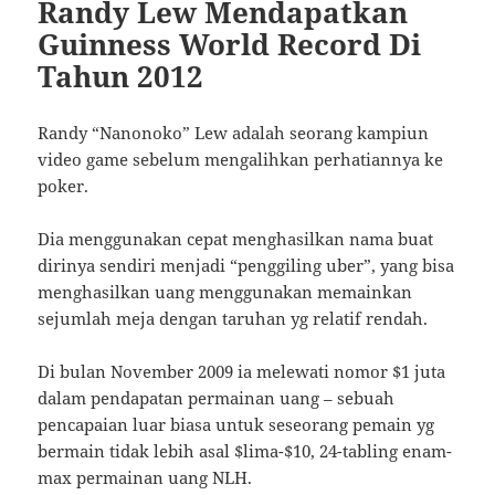
Randy Lew Mendapatkan
Guinness World Record Di
Tahun 2012
Randy “Nanonoko” Lew adalah seorang kampiun
video game sebelum mengalihkan perhatiannya ke
poker.
Dia menggunakan cepat menghasilkan nama buat
dirinya sendiri menjadi “penggiling uber”, yang bisa
menghasilkan uang menggunakan memainkan
sejumlah meja dengan taruhan yg relatif rendah.
Di bulan November 2009 ia melewati nomor $1 juta
dalam pendapatan permainan uang – sebuah
pencapaian luar biasa untuk seseorang pemain yg
bermain tidak lebih asal $lima-$10, 24-tabling enam-
max permainan uang NLH.