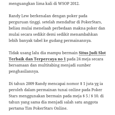
menguangkan lima kali di WSOP 2012.
Randy Lew berkenalan dengan poker pada
perguruan tinggi. setelah mendaftar di PokerStars,
beliau mulai menelaah perbedaan makna poker dan
mulai secara sedikit demi sedikit menambahkan
lebih banyak tabel ke gudang permainannya.
Tidak usang lalu dia mampu bermain
Situs Judi Slot
Terbaik dan Terpercaya no 1
pada 24 meja secara
bersamaan dan multitabing menjadi sumber
penghasilannya.
Di tahun 2009 Randy mencapai nomor $ 1 juta yg ia
peroleh dalam permainan tunai online pada Poker
Stars menggunakan bermain pada meja $ 5 / $ 10. di
tahun yang sama dia menjadi salah satu anggota
pertama Tim PokerStars Online.