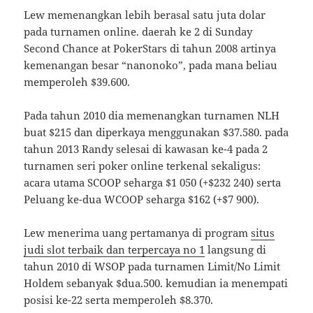
Lew memenangkan lebih berasal satu juta dolar
pada turnamen online. daerah ke 2 di Sunday
Second Chance at PokerStars di tahun 2008 artinya
kemenangan besar “nanonoko”, pada mana beliau
memperoleh $39.600.
Pada tahun 2010 dia memenangkan turnamen NLH
buat $215 dan diperkaya menggunakan $37.580. pada
tahun 2013 Randy selesai di kawasan ke-4 pada 2
turnamen seri poker online terkenal sekaligus:
acara utama SCOOP seharga $1 050 (+$232 240) serta
Peluang ke-dua WCOOP seharga $162 (+$7 900).
Lew menerima uang pertamanya di program
situs
judi slot terbaik dan terpercaya no 1
langsung di
tahun 2010 di WSOP pada turnamen Limit/No Limit
Holdem sebanyak $dua.500. kemudian ia menempati
posisi ke-22 serta memperoleh $8.370.