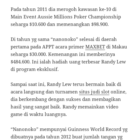
Pada tahun 2011 dia merogoh kawasan ke-10 di
Main Event Aussie Millions Poker Championship
seharga $10.600 dan memenangkan $98.900.
Di tahun yg sama “nanonoko” selesai di daerah
pertama pada APPT acara primer
MAXBET
di Makau
seharga $30.000. Kemenangan ini memberinya
$484.600. Ini ialah hadiah uang terbesar Randy Lew
di program eksklusif.
Sampai saat ini, Randy Lew terus bermain baik di
acara langsung dan turnamen
situs judi slot
online,
dia berkembang dengan sukses dan membagikan
hasil yang sangat baik. Randy memainkan video
game di waktu luangnya.
“Nanonoko” mempunyai Guinness World Record yg
dibuatnya pada tahun 2012 buat jumlah tangan yg