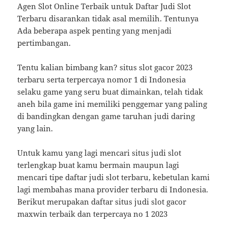
Agen Slot Online Terbaik untuk Daftar Judi Slot
Terbaru disarankan tidak asal memilih. Tentunya
Ada beberapa aspek penting yang menjadi
pertimbangan.
Tentu kalian bimbang kan? situs slot gacor 2023
terbaru serta terpercaya nomor 1 di Indonesia
selaku game yang seru buat dimainkan, telah tidak
aneh bila game ini memiliki penggemar yang paling
di bandingkan dengan game taruhan judi daring
yang lain.
Untuk kamu yang lagi mencari situs judi slot
terlengkap buat kamu bermain maupun lagi
mencari tipe daftar judi slot terbaru, kebetulan kami
lagi membahas mana provider terbaru di Indonesia.
Berikut merupakan daftar situs judi slot gacor
maxwin terbaik dan terpercaya no 1 2023