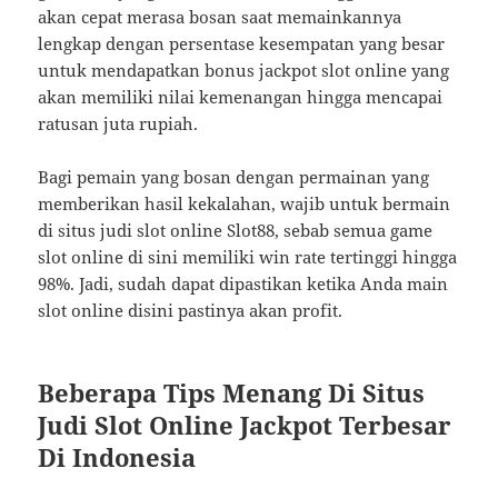
akan cepat merasa bosan saat memainkannya
lengkap dengan persentase kesempatan yang besar
untuk mendapatkan bonus jackpot slot online yang
akan memiliki nilai kemenangan hingga mencapai
ratusan juta rupiah.
Bagi pemain yang bosan dengan permainan yang
memberikan hasil kekalahan, wajib untuk bermain
di situs judi slot online Slot88, sebab semua game
slot online di sini memiliki win rate tertinggi hingga
98%. Jadi, sudah dapat dipastikan ketika Anda main
slot online disini pastinya akan profit.
Beberapa Tips Menang Di Situs
Judi Slot Online Jackpot Terbesar
Di Indonesia