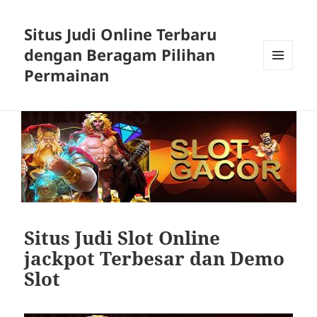
Situs Judi Online Terbaru
dengan Beragam Pilihan
Permainan
MENU
DAN
WIDGET
Situs Judi Slot Online
jackpot Terbesar dan Demo
Slot