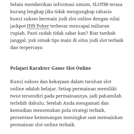
Selain memberikan informasi umum, SLOT88 terasa
kurang lengkap jika tidak mengungkap rahasia
kunci sukses bermain judi slot online dengan nilai
jackpot
IDN Poker
terbesar mencapai miliaran
rupiah. Pasti sudah tidak sabar kan? Biar tambah
janggal, yuk simak tips main di situs judi slot terbaik
dan terpercaya:
Pelajari Karakter Game Slot Online
Kunci sukses dan kekayaan dalam taruhan slot
online adalah belajar. Setiap permainan memiliki
twist tersendiri pada permainannya, jadi pahamilah
terlebih dahulu. Setelah Anda mengamati dan
kemudian menemukan pola strategi terbaik,
persentase kemenangan meningkat saat memainkan
permainan slot online terbaik.