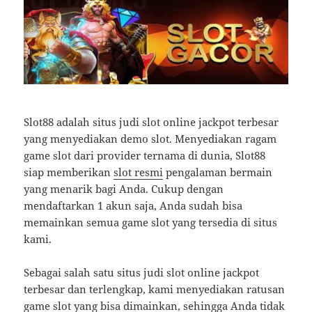
Slot88 adalah situs judi slot online jackpot terbesar
yang menyediakan demo slot. Menyediakan ragam
game slot dari provider ternama di dunia, Slot88
siap memberikan
slot resmi
pengalaman bermain
yang menarik bagi Anda. Cukup dengan
mendaftarkan 1 akun saja, Anda sudah bisa
memainkan semua game slot yang tersedia di situs
kami.
Sebagai salah satu situs judi slot online jackpot
terbesar dan terlengkap, kami menyediakan ratusan
game slot yang bisa dimainkan, sehingga Anda tidak