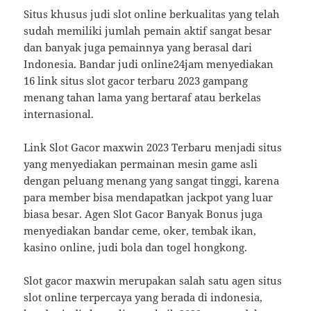
Situs khusus judi slot online berkualitas yang telah
sudah memiliki jumlah pemain aktif sangat besar
dan banyak juga pemainnya yang berasal dari
Indonesia. Bandar judi online24jam menyediakan
16 link situs slot gacor terbaru 2023 gampang
menang tahan lama yang bertaraf atau berkelas
internasional.
Link Slot Gacor maxwin 2023 Terbaru menjadi situs
yang menyediakan permainan mesin game asli
dengan peluang menang yang sangat tinggi, karena
para member bisa mendapatkan jackpot yang luar
biasa besar. Agen Slot Gacor Banyak Bonus juga
menyediakan bandar ceme, oker, tembak ikan,
kasino online, judi bola dan togel hongkong.
Slot gacor maxwin merupakan salah satu agen situs
slot online terpercaya yang berada di indonesia,