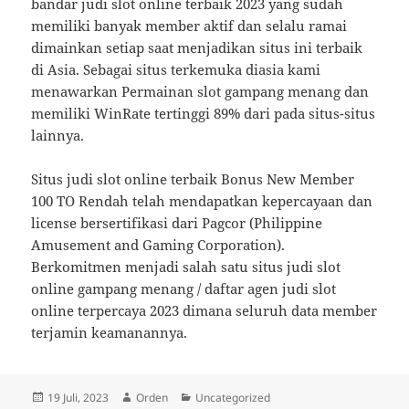
bandar judi slot online terbaik 2023 yang sudah
memiliki banyak member aktif dan selalu ramai
dimainkan setiap saat menjadikan situs ini terbaik
di Asia. Sebagai situs terkemuka diasia kami
menawarkan Permainan slot gampang menang dan
memiliki WinRate tertinggi 89% dari pada situs-situs
lainnya.
Situs judi slot online terbaik Bonus New Member
100 TO Rendah telah mendapatkan kepercayaan dan
license bersertifikasi dari Pagcor (Philippine
Amusement and Gaming Corporation).
Berkomitmen menjadi salah satu situs judi slot
online gampang menang / daftar agen judi slot
online terpercaya 2023 dimana seluruh data member
terjamin keamanannya.
Diposkan
Penulis
Kategori
19 Juli, 2023
Orden
Uncategorized