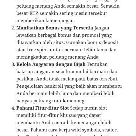
peluang menang Anda semakin besar. Semakin
besar RTP, semakin sering mesin tersebut
memberikan kemenangan.
Manfaatkan Bonus yang Tersedia
Jangan
lewatkan berbagai bonus dan promosi yang
ditawarkan oleh situs. Gunakan bonus deposit
atau free spins untuk bermain lebih lama dan
meningkatkan peluang menang Anda.
Kelola Anggaran dengan Bijak
Tentukan
batasan anggaran sebelum mulai bermain dan
pastikan Anda tidak melampaui batas tersebut.
Pengelolaan bankroll yang baik akan membantu
Anda bermain lebih lama dan memberi lebih
banyak peluang untuk menang.
Pahami Fitur-fitur Slot
Setiap mesin slot
memiliki fitur-fitur khusus yang dapat
membantu Anda meraih kemenangan lebih
besar. Pahami cara kerja wild symbols, scatter,