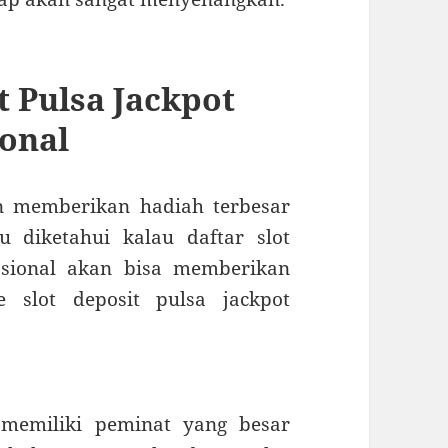
 Pulsa Jackpot
onal
an memberikan hadiah terbesar
 diketahui kalau daftar slot
asional akan bisa memberikan
e slot deposit pulsa jackpot
 memiliki peminat yang besar