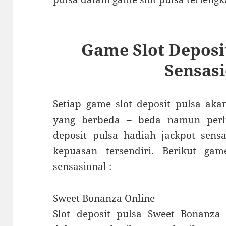
Game Slot Deposit
Sensasi
Setiap game slot deposit pulsa ak
yang berbeda – beda namun perlu
deposit pulsa hadiah jackpot sens
kepuasan tersendiri. Berikut gam
sensasional :
Sweet Bonanza Online
Slot deposit pulsa Sweet Bonanza