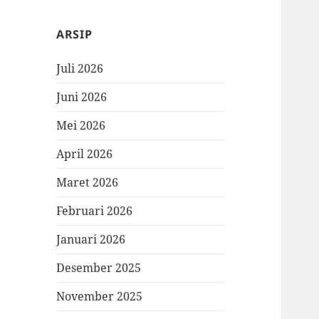
ARSIP
Juli 2026
Juni 2026
Mei 2026
April 2026
Maret 2026
Februari 2026
Januari 2026
Desember 2025
November 2025