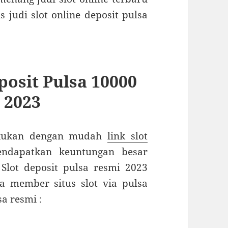
 judi slot online deposit pulsa
posit Pulsa 10000
 2023
lakukan dengan mudah
link slot
ndapatkan keuntungan besar
. Slot deposit pulsa resmi 2023
 member situs slot via pulsa
sa resmi :