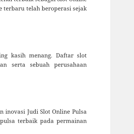
 terbaru telah beroperasi sejak
ing kasih menang. Daftar slot
Man serta sebuah perusahaan
 inovasi Judi Slot Online Pulsa
 pulsa terbaik pada permainan