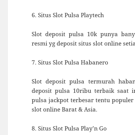
6. Situs Slot Pulsa Playtech
Slot deposit pulsa 10k punya bany
resmi yg deposit situs slot online seti
7. Situs Slot Pulsa Habanero
Slot deposit pulsa termurah haban
deposit pulsa 10ribu terbaik saat i
pulsa jackpot terbesar tentu popule
slot online Barat & Asia.
8. Situs Slot Pulsa Play’n Go