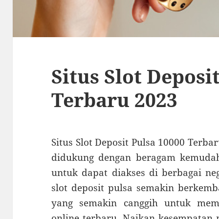
Situs Slot Deposi
Terbaru 2023
Situs Slot Deposit Pulsa 10000 Terbar
didukung dengan beragam kemudahan
untuk dapat diakses di berbagai neg
slot deposit pulsa semakin berkemb
yang semakin canggih untuk memp
online terbaru. Naikan kesempatan m