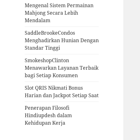
Mengenal Sistem Permainan
Mahjong Secara Lebih
Mendalam
SaddleBrookeCondos
Menghadirkan Hunian Dengan
Standar Tinggi
SmokeshopClinton
Menawarkan Layanan Terbaik
bagi Setiap Konsumen
Slot QRIS Nikmati Bonus
Harian dan Jackpot Setiap Saat
Penerapan Filosofi
Hindiupdesh dalam
Kehidupan Kerja