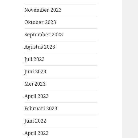
November 2023
Oktober 2023
September 2023
Agustus 2023
Juli 2023
Juni 2023
Mei 2023
April 2023
Februari 2023
Juni 2022
April 2022