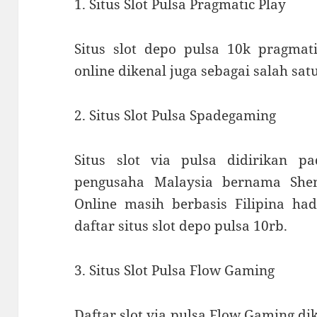
1. Situs Slot Pulsa Pragmatic Play
Situs slot depo pulsa 10k pragmati
online dikenal juga sebagai salah satu
2. Situs Slot Pulsa Spadegaming
Situs slot via pulsa didirikan 
pengusaha Malaysia bernama Shen
Online masih berbasis Filipina ha
daftar situs slot depo pulsa 10rb.
3. Situs Slot Pulsa Flow Gaming
Daftar slot via pulsa Flow Gaming dik