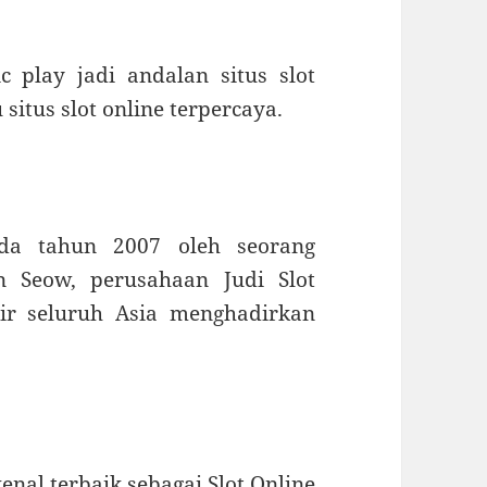
c play jadi andalan situs slot
 situs slot online terpercaya.
pada tahun 2007 oleh seorang
 Seow, perusahaan Judi Slot
dir seluruh Asia menghadirkan
enal terbaik sebagai Slot Online