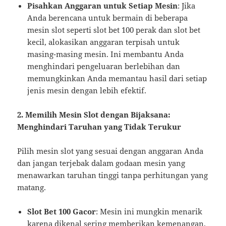
Pisahkan Anggaran untuk Setiap Mesin
: Jika
Anda berencana untuk bermain di beberapa
mesin slot seperti slot bet 100 perak dan slot bet
kecil, alokasikan anggaran terpisah untuk
masing-masing mesin. Ini membantu Anda
menghindari pengeluaran berlebihan dan
memungkinkan Anda memantau hasil dari setiap
jenis mesin dengan lebih efektif.
2. Memilih Mesin Slot dengan Bijaksana:
Menghindari Taruhan yang Tidak Terukur
Pilih mesin slot yang sesuai dengan anggaran Anda
dan jangan terjebak dalam godaan mesin yang
menawarkan taruhan tinggi tanpa perhitungan yang
matang.
Slot Bet 100 Gacor
: Mesin ini mungkin menarik
karena dikenal sering memberikan kemenangan,