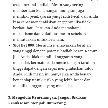
tetapi berhati-hatilah. Mesin yang sering
memberikan kemenangan mungkin juga
memiliki pembayaran yang lebih kecil, dan Anda
bisa cepat menghabiskan anggaran jika tidak
berhati-hati. Pastikan Anda memahami
mekanisme dan volatilitas mesin sebelum
memutuskan untuk bermain.
Slot Bet 800
: Mesin ini menawarkan taruhan
yang tinggi dengan potensi hadiah besar. Namun,
jika Anda tidak memiliki anggaran yang
memadai, bermain pada mesin dengan taruhan
tinggi dapat dengan cepat menghabiskan saldo
Anda. Pilih mesin ini hanya jika Anda benar-
benar siap untuk risiko yang lebih besar dan
memiliki anggaran yang memadai.
3. Mengelola Kemenangan: Jangan Biarkan
Kesuksesan Menjadi Bumerang