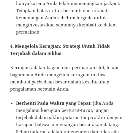
hanya karena Anda telah memenangkan jackpot.
Tetapkan batas untuk berhenti dan nikmati
kemenangan Anda sebelum tergoda untuk
menginvestasikan semuanya kembali ke dalam
permainan.
4. Mengelola Kerugian: Strategi Untuk Tidak
Terjebak dalam Siklus
Kerugian adalah bagian dari permainan slot, tetapi
bagaimana Anda mengelola kerugian ini bisa
membuat perbedaan besar dalam keseluruhan
pengalaman bermain Anda.
Berhenti Pada Waktu yang Tepat
: Jika Anda
mengalami kerugian berturut-turut, jangan
terjebak dalam siklus putaran tanpa akhir dengan
harapan bahwa kemenangan besar akan datang.
Setiap putaran adalah independen dan tidak ada