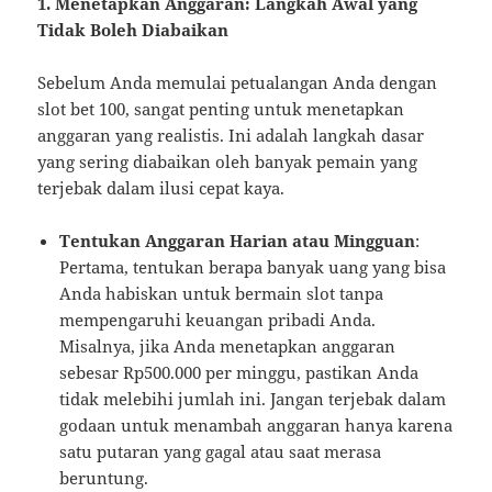
1. Menetapkan Anggaran: Langkah Awal yang
Tidak Boleh Diabaikan
Sebelum Anda memulai petualangan Anda dengan
slot bet 100, sangat penting untuk menetapkan
anggaran yang realistis. Ini adalah langkah dasar
yang sering diabaikan oleh banyak pemain yang
terjebak dalam ilusi cepat kaya.
Tentukan Anggaran Harian atau Mingguan
:
Pertama, tentukan berapa banyak uang yang bisa
Anda habiskan untuk bermain slot tanpa
mempengaruhi keuangan pribadi Anda.
Misalnya, jika Anda menetapkan anggaran
sebesar Rp500.000 per minggu, pastikan Anda
tidak melebihi jumlah ini. Jangan terjebak dalam
godaan untuk menambah anggaran hanya karena
satu putaran yang gagal atau saat merasa
beruntung.