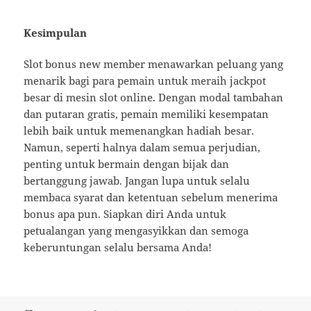
Kesimpulan
Slot bonus new member menawarkan peluang yang
menarik bagi para pemain untuk meraih jackpot
besar di mesin slot online. Dengan modal tambahan
dan putaran gratis, pemain memiliki kesempatan
lebih baik untuk memenangkan hadiah besar.
Namun, seperti halnya dalam semua perjudian,
penting untuk bermain dengan bijak dan
bertanggung jawab. Jangan lupa untuk selalu
membaca syarat dan ketentuan sebelum menerima
bonus apa pun. Siapkan diri Anda untuk
petualangan yang mengasyikkan dan semoga
keberuntungan selalu bersama Anda!