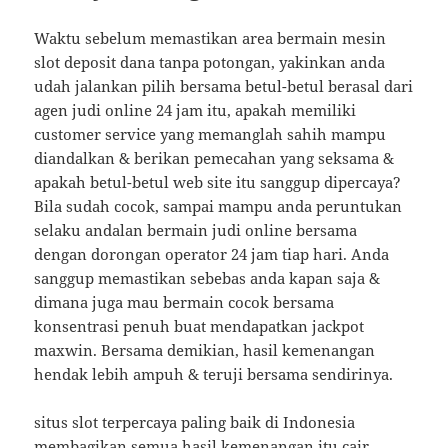
Waktu sebelum memastikan area bermain mesin
slot deposit dana tanpa potongan, yakinkan anda
udah jalankan pilih bersama betul-betul berasal dari
agen judi online 24 jam itu, apakah memiliki
customer service yang memanglah sahih mampu
diandalkan & berikan pemecahan yang seksama &
apakah betul-betul web site itu sanggup dipercaya?
Bila sudah cocok, sampai mampu anda peruntukan
selaku andalan bermain judi online bersama
dengan dorongan operator 24 jam tiap hari. Anda
sanggup memastikan sebebas anda kapan saja &
dimana juga mau bermain cocok bersama
konsentrasi penuh buat mendapatkan jackpot
maxwin. Bersama demikian, hasil kemenangan
hendak lebih ampuh & teruji bersama sendirinya.
situs slot terpercaya paling baik di Indonesia
membagikan semua hasil kemenangan itu cair