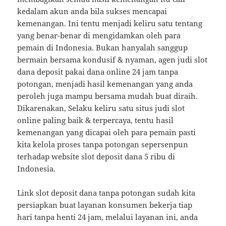
kedalam akun anda bila sukses mencapai
kemenangan. Ini tentu menjadi keliru satu tentang
yang benar-benar di mengidamkan oleh para
pemain di Indonesia. Bukan hanyalah sanggup
bermain bersama kondusif & nyaman, agen judi slot
dana deposit pakai dana online 24 jam tanpa
potongan, menjadi hasil kemenangan yang anda
peroleh juga mampu bersama mudah buat diraih.
Dikarenakan, Selaku keliru satu situs judi slot
online paling baik & terpercaya, tentu hasil
kemenangan yang dicapai oleh para pemain pasti
kita kelola proses tanpa potongan sepersenpun
terhadap website slot deposit dana 5 ribu di
Indonesia.
Link slot deposit dana tanpa potongan sudah kita
persiapkan buat layanan konsumen bekerja tiap
hari tanpa henti 24 jam, melalui layanan ini, anda