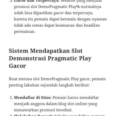
Gacor dan Terpercaya
: Website yang menjual
promosi slot DemoPragmatic Play% normalnya
udah bisa dipastikan gacor dan terpercaya,
karena itu pemain dapat bermain dengan nyaman
tidak ada cemas dapat keamanan dan keadilan
permainan.
Sistem Mendapatkan Slot
Demonstrasi Pragmatic Play
Gacor
Buat merasa slot DemoPragmatic Play gacor, pemain
penting lakukan sejumlah langkah berikut:
Mendaftar di Situs
: Pemain harus mendaftar
menjadi anggota dalam blog slot online yang
menawarkan promosi tersebut.