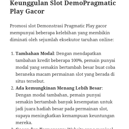
Keunggulan Slot DemoPragmatic
Play Gacor
Promosi slot Demonstrasi Pragmatic Play gacor
mempunyai beberapa kelebihan yang membikin
diminati oleh sejumlah eksekutor taruhan online:
Tambahan Modal
: Dengan mendapatkan
tambahan kredit beberapa 100%, pemain punyai
modal yang semakin bertambah besar buat coba
beraneka macam permainan slot yang berada di
situs tersebut.
Ada kemungkinan Menang Lebih Besar
:
Dengan modal tambahan, pemain punyai
semakin bertambah banyak kesempatan untuk
jadi juara hadiah besar pada permainan slot,
supaya meningkatkan kemampuan keuntungan
mereka.