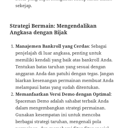
sekejap.
Strategi Bermain: Mengendalikan
Angkasa dengan Bijak
Manajemen Bankroll yang Cerdas
: Sebagai
penjelajah di luar angkasa, penting untuk
memiliki kendali yang baik atas bankroll Anda.
Tentukan batas taruhan yang sesuai dengan
anggaran Anda dan patuhi dengan tegas. Jangan
biarkan kesenangan permainan membuat Anda
melampaui batas yang sudah ditentukan.
Memanfaatkan Versi Demo dengan Optimal
:
Spaceman Demo adalah sahabat terbaik Anda
dalam mengembangkan strategi permainan.
Gunakan kesempatan ini untuk mencoba
berbagai strategi taruhan, mengenali pola