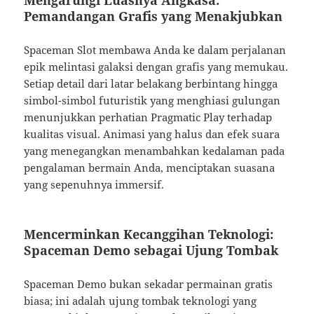
Mengarungi Luasnya Angkasa:
Pemandangan Grafis yang Menakjubkan
Spaceman Slot membawa Anda ke dalam perjalanan
epik melintasi galaksi dengan grafis yang memukau.
Setiap detail dari latar belakang berbintang hingga
simbol-simbol futuristik yang menghiasi gulungan
menunjukkan perhatian Pragmatic Play terhadap
kualitas visual. Animasi yang halus dan efek suara
yang menegangkan menambahkan kedalaman pada
pengalaman bermain Anda, menciptakan suasana
yang sepenuhnya immersif.
Mencerminkan Kecanggihan Teknologi:
Spaceman Demo sebagai Ujung Tombak
Spaceman Demo bukan sekadar permainan gratis
biasa; ini adalah ujung tombak teknologi yang