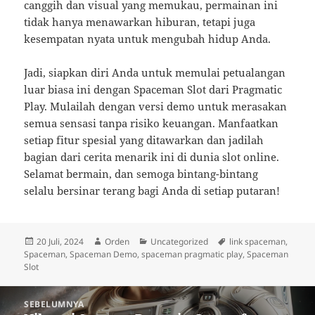
canggih dan visual yang memukau, permainan ini
tidak hanya menawarkan hiburan, tetapi juga
kesempatan nyata untuk mengubah hidup Anda.
Jadi, siapkan diri Anda untuk memulai petualangan
luar biasa ini dengan Spaceman Slot dari Pragmatic
Play. Mulailah dengan versi demo untuk merasakan
semua sensasi tanpa risiko keuangan. Manfaatkan
setiap fitur spesial yang ditawarkan dan jadilah
bagian dari cerita menarik ini di dunia slot online.
Selamat bermain, dan semoga bintang-bintang
selalu bersinar terang bagi Anda di setiap putaran!
Diposkan
Penulis
Kategori
Tag
20 Juli, 2024
Orden
Uncategorized
link spaceman
,
pada
Spaceman
,
Spaceman Demo
,
spaceman pragmatic play
,
Spaceman
Slot
Navigasi
SEBELUMNYA
pos