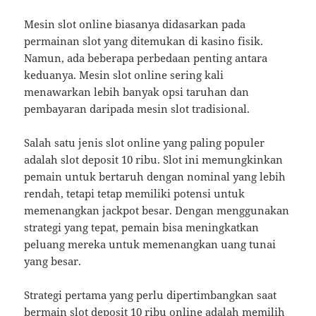
Mesin slot online biasanya didasarkan pada
permainan slot yang ditemukan di kasino fisik.
Namun, ada beberapa perbedaan penting antara
keduanya. Mesin slot online sering kali
menawarkan lebih banyak opsi taruhan dan
pembayaran daripada mesin slot tradisional.
Salah satu jenis slot online yang paling populer
adalah slot deposit 10 ribu. Slot ini memungkinkan
pemain untuk bertaruh dengan nominal yang lebih
rendah, tetapi tetap memiliki potensi untuk
memenangkan jackpot besar. Dengan menggunakan
strategi yang tepat, pemain bisa meningkatkan
peluang mereka untuk memenangkan uang tunai
yang besar.
Strategi pertama yang perlu dipertimbangkan saat
bermain slot deposit 10 ribu online adalah memilih