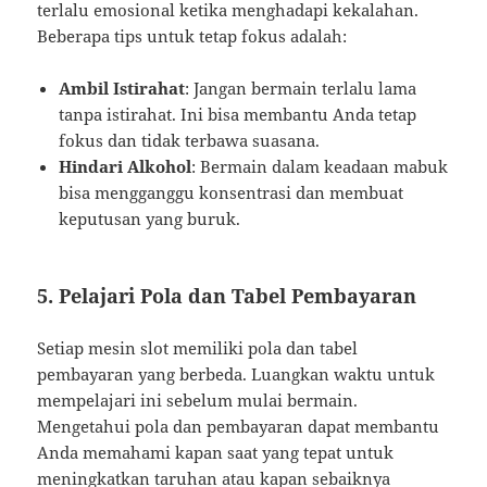
terlalu emosional ketika menghadapi kekalahan.
Beberapa tips untuk tetap fokus adalah:
Ambil Istirahat
: Jangan bermain terlalu lama
tanpa istirahat. Ini bisa membantu Anda tetap
fokus dan tidak terbawa suasana.
Hindari Alkohol
: Bermain dalam keadaan mabuk
bisa mengganggu konsentrasi dan membuat
keputusan yang buruk.
5. Pelajari Pola dan Tabel Pembayaran
Setiap mesin slot memiliki pola dan tabel
pembayaran yang berbeda. Luangkan waktu untuk
mempelajari ini sebelum mulai bermain.
Mengetahui pola dan pembayaran dapat membantu
Anda memahami kapan saat yang tepat untuk
meningkatkan taruhan atau kapan sebaiknya