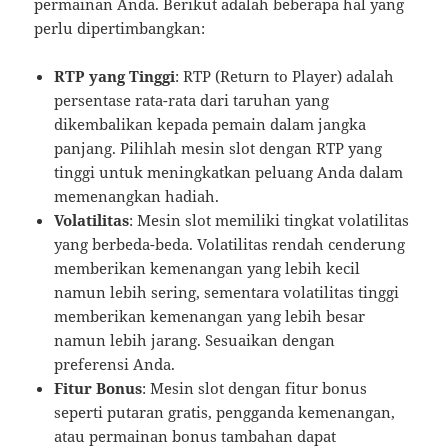
permainan Anda. Berikut adalah beberapa hal yang
perlu dipertimbangkan:
RTP yang Tinggi
: RTP (Return to Player) adalah
persentase rata-rata dari taruhan yang
dikembalikan kepada pemain dalam jangka
panjang. Pilihlah mesin slot dengan RTP yang
tinggi untuk meningkatkan peluang Anda dalam
memenangkan hadiah.
Volatilitas
: Mesin slot memiliki tingkat volatilitas
yang berbeda-beda. Volatilitas rendah cenderung
memberikan kemenangan yang lebih kecil
namun lebih sering, sementara volatilitas tinggi
memberikan kemenangan yang lebih besar
namun lebih jarang. Sesuaikan dengan
preferensi Anda.
Fitur Bonus
: Mesin slot dengan fitur bonus
seperti putaran gratis, pengganda kemenangan,
atau permainan bonus tambahan dapat