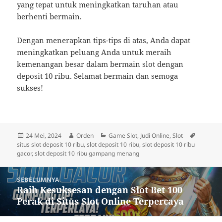
yang tepat untuk meningkatkan taruhan atau
berhenti bermain.
Dengan menerapkan tips-tips di atas, Anda dapat
meningkatkan peluang Anda untuk meraih
kemenangan besar dalam bermain slot dengan
deposit 10 ribu. Selamat bermain dan semoga
sukses!
Diposkan
Penulis
Kategori
Tag
24 Mei, 2024
Orden
Game Slot
,
Judi Online
,
Slot
pada
situs slot deposit 10 ribu
,
slot deposit 10 ribu
,
slot deposit 10 ribu
gacor
,
slot deposit 10 ribu gampang menang
Navigasi
SEBELUMNYA
pos
Raih Kesuksesan dengan Slot Bet 100
Pos
Perak di Situs Slot Online Terpercaya
sebelumnya: