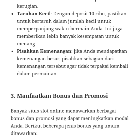
kerugian.
Taruhan Kecil
: Dengan deposit 10 ribu, pastikan
untuk bertaruh dalam jumlah kecil untuk
memperpanjang waktu bermain Anda. Ini juga
memberikan lebih banyak kesempatan untuk
menang.
Pisahkan Kemenangan
: Jika Anda mendapatkan
kemenangan besar, pisahkan sebagian dari
kemenangan tersebut agar tidak terpakai kembali
dalam permainan.
3. Manfaatkan Bonus dan Promosi
Banyak situs slot online menawarkan berbagai
bonus dan promosi yang dapat meningkatkan modal
Anda. Berikut beberapa jenis bonus yang umum
ditawarkan: