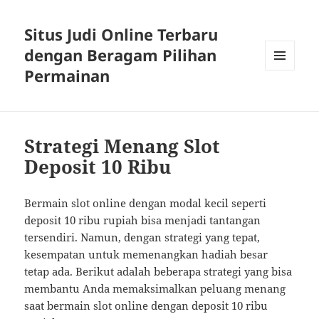
Situs Judi Online Terbaru
dengan Beragam Pilihan
Permainan
MENU
DAN
WIDGET
Strategi Menang Slot
Deposit 10 Ribu
Bermain slot online dengan modal kecil seperti
deposit 10 ribu rupiah bisa menjadi tantangan
tersendiri. Namun, dengan strategi yang tepat,
kesempatan untuk memenangkan hadiah besar
tetap ada. Berikut adalah beberapa strategi yang bisa
membantu Anda memaksimalkan peluang menang
saat bermain slot online dengan deposit 10 ribu