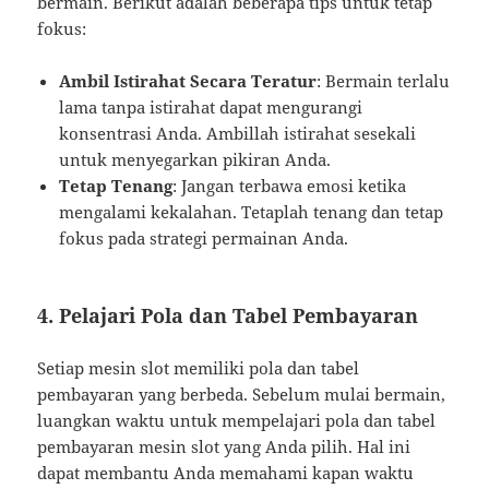
bermain. Berikut adalah beberapa tips untuk tetap
fokus:
Ambil Istirahat Secara Teratur
: Bermain terlalu
lama tanpa istirahat dapat mengurangi
konsentrasi Anda. Ambillah istirahat sesekali
untuk menyegarkan pikiran Anda.
Tetap Tenang
: Jangan terbawa emosi ketika
mengalami kekalahan. Tetaplah tenang dan tetap
fokus pada strategi permainan Anda.
4. Pelajari Pola dan Tabel Pembayaran
Setiap mesin slot memiliki pola dan tabel
pembayaran yang berbeda. Sebelum mulai bermain,
luangkan waktu untuk mempelajari pola dan tabel
pembayaran mesin slot yang Anda pilih. Hal ini
dapat membantu Anda memahami kapan waktu