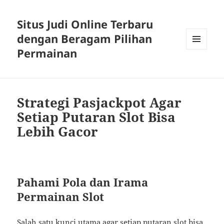
Situs Judi Online Terbaru
dengan Beragam Pilihan
Permainan
MENU
DAN
WIDGET
Strategi Pasjackpot Agar
Setiap Putaran Slot Bisa
Lebih Gacor
Pahami Pola dan Irama
Permainan Slot
Salah satu kunci utama agar setiap putaran slot bisa