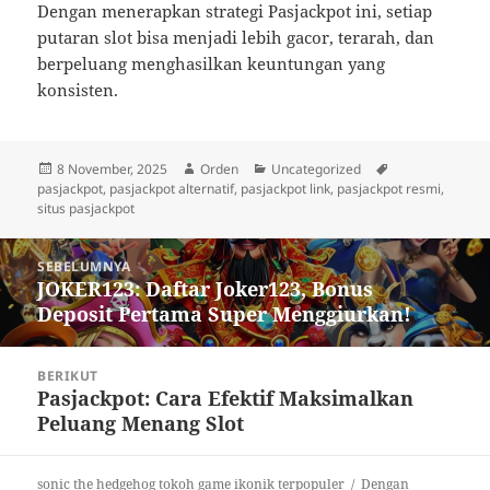
Dengan menerapkan strategi Pasjackpot ini, setiap
putaran slot bisa menjadi lebih gacor, terarah, dan
berpeluang menghasilkan keuntungan yang
konsisten.
Diposkan
Penulis
Kategori
Tag
8 November, 2025
Orden
Uncategorized
pada
pasjackpot
,
pasjackpot alternatif
,
pasjackpot link
,
pasjackpot resmi
,
situs pasjackpot
Navigasi
SEBELUMNYA
pos
JOKER123: Daftar Joker123, Bonus
Pos
Deposit Pertama Super Menggiurkan!
sebelumnya:
BERIKUT
Pasjackpot: Cara Efektif Maksimalkan
Pos
Peluang Menang Slot
berikutnya:
sonic the hedgehog tokoh game ikonik terpopuler
Dengan