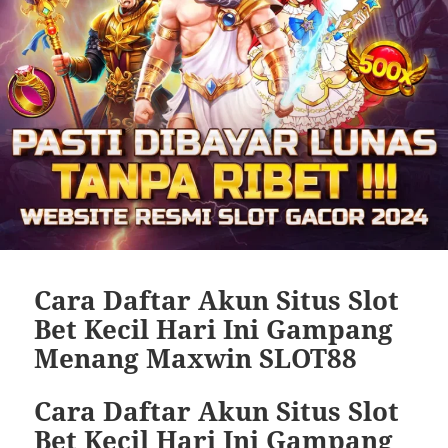
Cara Daftar Akun Situs Slot
Bet Kecil Hari Ini Gampang
Menang Maxwin SLOT88
Cara Daftar Akun Situs Slot
Bet Kecil Hari Ini Gampang