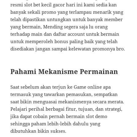
resmi slot bet kecil gacor hari ini kami sedia kan
banyak sekali promo yang terlampau menarik yang
telah dipastikan untungkan untuk banyak member
yang bermain, Mending segera saja lu orang
terhadap main dan daftar account untuk bermain
untuk memperoleh bonus paling baik yang telah
disediakan jangan sampai kelewatan promonya bro.
Pahami Mekanisme Permainan
Saat sebelum akan terjun ke Game online apa
termasuk yang tawarkan pemasukan, sempatkan
saat bikin menguasai mekanismenya secara merata.
Pelajari perihal berbagai fitur, tujuan, dan strategi,
jika dapat cobain pernah bermain slot demo
sehingga paham lebih-lebih dahulu yang
dibutuhkan bikin sukses.