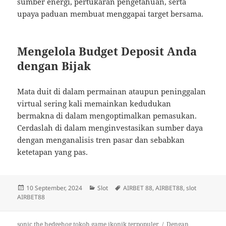
sumber energi, pertukaran pengetahuan, serta
upaya paduan membuat menggapai target bersama.
Mengelola Budget Deposit Anda
dengan Bijak
Mata duit di dalam permainan ataupun peninggalan
virtual sering kali memainkan kedudukan
bermakna di dalam mengoptimalkan pemasukan.
Cerdaslah di dalam menginvestasikan sumber daya
dengan menganalisis tren pasar dan sebabkan
ketetapan yang pas.
Diposkan
Kategori
Tag
10 September, 2024
Slot
AIRBET 88
,
AIRBET88
,
slot
pada
AIRBET88
sonic the hedgehog tokoh game ikonik terpopuler
Dengan