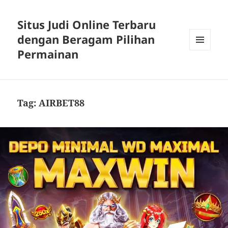
Situs Judi Online Terbaru
dengan Beragam Pilihan
Permainan
MENU
DAN
WIDGET
Tag:
AIRBET88