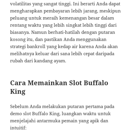
volatilitas yang sangat tinggi. Ini berarti Anda dapat
mengharapkan pembayaran lebih jarang, meskipun
peluang untuk meraih kemenangan besar dalam
rentang waktu yang lebih singkat lebih tinggi dari
biasanya. Namun berhati-hatilah dengan putaran
kosong itu, dan pastikan Anda menggunakan
strategi bankroll yang kedap air karena Anda akan
melihatnya keluar dari sana lebih cepat daripada
rubah dari kandang ayam.
Cara Memainkan Slot Buffalo
King
Sebelum Anda melakukan putaran pertama pada
demo slot Buffalo King, luangkan waktu untuk
menjelajahi antarmuka pemain yang apik dan
intuitif: