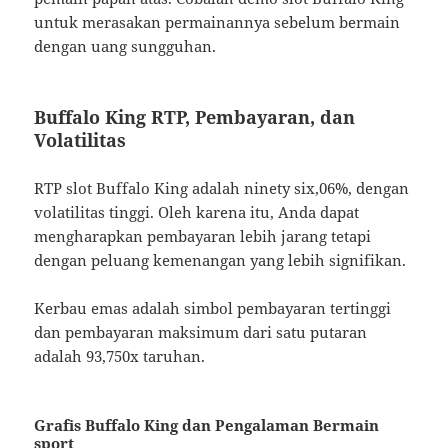
untuk merasakan permainannya sebelum bermain
dengan uang sungguhan.
Buffalo King RTP, Pembayaran, dan
Volatilitas
RTP slot Buffalo King adalah ninety six,06%, dengan
volatilitas tinggi. Oleh karena itu, Anda dapat
mengharapkan pembayaran lebih jarang tetapi
dengan peluang kemenangan yang lebih signifikan.
Kerbau emas adalah simbol pembayaran tertinggi
dan pembayaran maksimum dari satu putaran
adalah 93,750x taruhan.
Grafis Buffalo King dan Pengalaman Bermain
sport