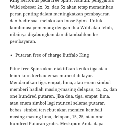
King berfokus pada free Spins. Namun, pengganda
Wild sebesar 2x, 3x, dan 5x akan tetap memainkan
peran penting dalam meningkatkan pembayaran
dan hadir saat melakukan loose Spins. Untuk
kombinasi pemenang dengan dua Wild atau lebih,
nilainya digabungkan dan ditambahkan ke
pembayaran.
Putaran free of charge Buffalo King
Fitur free Spins akan diaktifkan ketika tiga atau
lebih koin kerbau emas muncul di layar.
Mendaratkan tiga, empat, lima, atau enam simbol
memberi hadiah masing-masing delapan, 15, 25, dan
one hundred putaran. Jika dua, tiga, empat, lima,
atau enam simbol lagi muncul selama putaran
bebas, simbol tersebut akan memicu kembali
masing-masing lima, delapan, 15, 25, atau one
hundred Putaran gratis. Meskipun Anda dapat