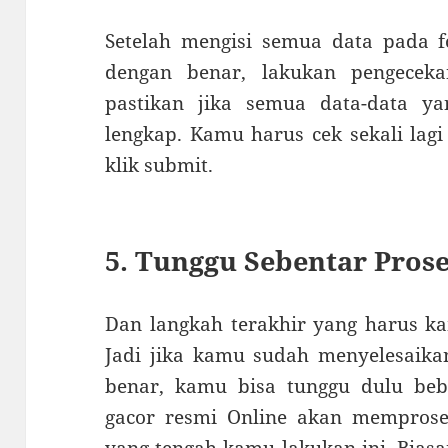
Setelah mengisi semua data pada fo
dengan benar, lakukan pengecek
pastikan jika semua data-data y
lengkap. Kamu harus cek sekali lagi
klik submit.
5. Tunggu Sebentar Pros
Dan langkah terakhir yang harus k
Jadi jika kamu sudah menyelesaika
benar, kamu bisa tunggu dulu bebe
gacor resmi Online akan memproses