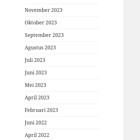
November 2023
Oktober 2023
September 2023
Agustus 2023
Juli 2023
Juni 2023
Mei 2023
April 2023
Februari 2023
Juni 2022
April 2022