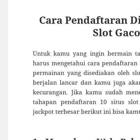
Cara Pendaftaran Di
Slot Gaco
Untuk kamu yang ingin bermain ta
harus mengetahui cara pendaftaran d
permainan yang disediakan oleh slo
berjalan lancar dan kamu juga akan
kecurangan. Jika kamu sudah men
tahapan pendaftaran 10 situs slot
jackpot terbesar berikut ini bisa kam