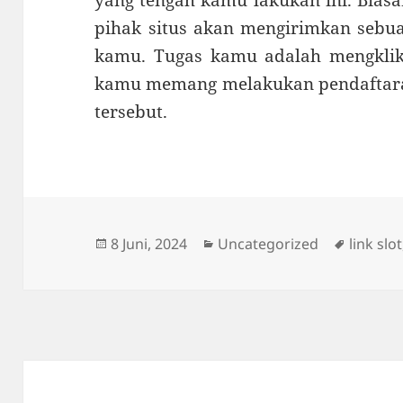
yang tengah kamu lakukan ini. Bias
pihak situs akan mengirimkan sebuah
kamu. Tugas kamu adalah mengklik
kamu memang melakukan pendaftaran 
tersebut.
Diposkan
Kategori
Tag
8 Juni, 2024
Uncategorized
link slot
pada