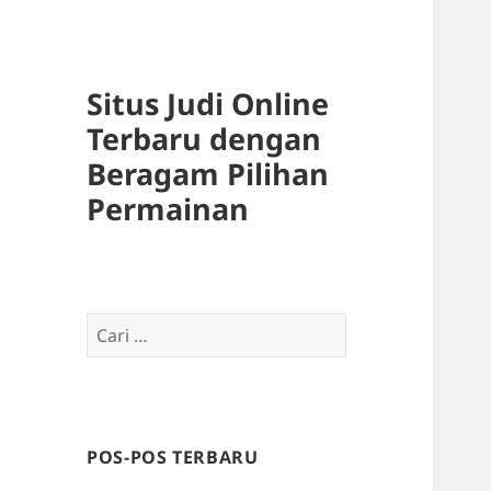
Situs Judi Online
Terbaru dengan
Beragam Pilihan
Permainan
Cari
untuk:
POS-POS TERBARU