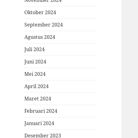
November 2024
Oktober 2024
September 2024
Agustus 2024
Juli 2024
Juni 2024
Mei 2024
April 2024
Maret 2024
Februari 2024
Januari 2024
Desember 2023