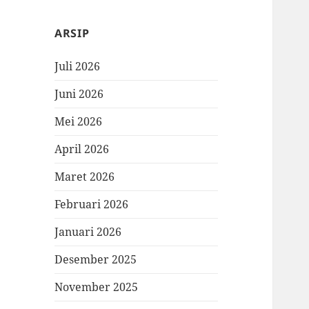
ARSIP
Juli 2026
Juni 2026
Mei 2026
April 2026
Maret 2026
Februari 2026
Januari 2026
Desember 2025
November 2025