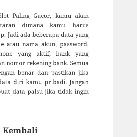
Slot Paling Gacor, kamu akan
aftaran dimana kamu harus
p. Jadi ada beberapa data yang
me atau nama akun, password,
one yang aktif, bank yang
an nomor rekening bank. Semua
dengan benar dan pastikan jika
ta diri kamu pribadi. Jangan
at data palsu jika tidak ingin
i Kembali