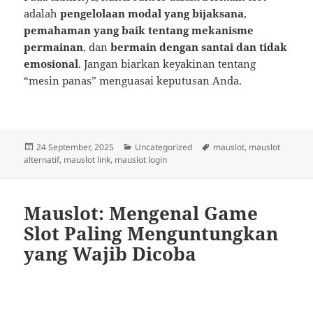
adalah
pengelolaan modal yang bijaksana
,
pemahaman yang baik tentang mekanisme
permainan
, dan
bermain dengan santai dan tidak
emosional
. Jangan biarkan keyakinan tentang
“mesin panas” menguasai keputusan Anda.
Diposkan
Kategori
Tag
24 September, 2025
Uncategorized
mauslot
,
mauslot
pada
alternatif
,
mauslot link
,
mauslot login
Mauslot: Mengenal Game
Slot Paling Menguntungkan
yang Wajib Dicoba