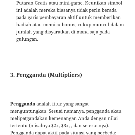
Putaran Gratis atau mini-game. Keunikan simbol
ini adalah mereka biasanya tidak perlu berada
pada garis pembayaran aktif untuk memberikan
hadiah atau memicu bonus; cukup muncul dalam
jumlah yang disyaratkan di mana saja pada
gulungan.
3. Pengganda (Multipliers)
Pengganda
adalah fitur yang sangat
menguntungkan. Sesuai namanya, pengganda akan
melipatgandakan kemenangan Anda dengan nilai
tertentu (misalnya $2x, $3x, , dan seterusnya).
Pengganda dapat aktif pada situasi yang berbeda: