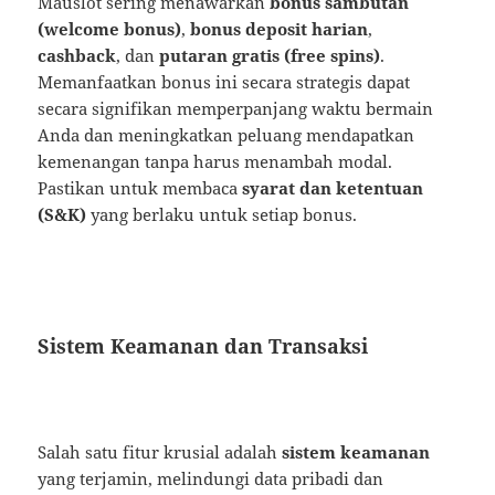
Mauslot sering menawarkan
bonus sambutan
(welcome bonus)
,
bonus deposit harian
,
cashback
, dan
putaran gratis (free spins)
.
Memanfaatkan bonus ini secara strategis dapat
secara signifikan memperpanjang waktu bermain
Anda dan meningkatkan peluang mendapatkan
kemenangan tanpa harus menambah modal.
Pastikan untuk membaca
syarat dan ketentuan
(S&K)
yang berlaku untuk setiap bonus.
Sistem Keamanan dan Transaksi
Salah satu fitur krusial adalah
sistem keamanan
yang terjamin, melindungi data pribadi dan