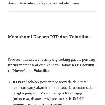
dan independen dari putaran sebelumnya.
Memahami Konsep RTP dan Volatilitas
Sebelum mencari mesin yang sedang gacor, penting
untuk memahami dua konsep utama:
RTP (Return
to Player)
dan
Volatilitas
.
RTP:
Ini adalah persentase teoretis dari total
taruhan yang akan kembali kepada pemain dalam
jangka panjang. Mesin dengan RTP tinggi
(misalnya, di atas 96%) secara statistik lebih
menguntungkan bagi pemain.