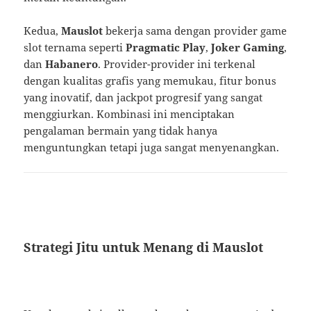
Kedua,
Mauslot
bekerja sama dengan provider game
slot ternama seperti
Pragmatic Play
,
Joker Gaming
,
dan
Habanero
. Provider-provider ini terkenal
dengan kualitas grafis yang memukau, fitur bonus
yang inovatif, dan jackpot progresif yang sangat
menggiurkan. Kombinasi ini menciptakan
pengalaman bermain yang tidak hanya
menguntungkan tetapi juga sangat menyenangkan.
Strategi Jitu untuk Menang di Mauslot