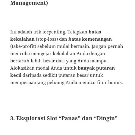
Management)
Ini adalah trik terpenting. Tetapkan
batas
kekalahan
(stop-loss) dan
batas kemenangan
(take-profit) sebelum mulai bermain. Jangan pernah
mencoba mengejar kekalahan Anda dengan
bertaruh lebih besar dari yang Anda mampu.
Alokasikan modal Anda untuk
banyak putaran
kecil
daripada sedikit putaran besar untuk
memperpanjang peluang Anda memicu fitur bonus.
3. Eksplorasi Slot “Panas” dan “Dingin”