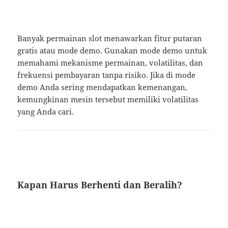
Banyak permainan slot menawarkan fitur putaran
gratis atau mode demo. Gunakan mode demo untuk
memahami mekanisme permainan, volatilitas, dan
frekuensi pembayaran tanpa risiko. Jika di mode
demo Anda sering mendapatkan kemenangan,
kemungkinan mesin tersebut memiliki volatilitas
yang Anda cari.
Kapan Harus Berhenti dan Beralih?