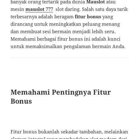
banyak orang tertarik pada dunia
Mauslot
atau
mesin
mauslot 777
slot daring. Salah satu daya tarik
terbesarnya adalah beragam
fitur bonus
yang
dirancang untuk meningkatkan peluang menang
dan membuat sesi bermain menjadi lebih seru.
Memahami berbagai fitur bonus ini adalah kunci
untuk memaksimalkan pengalaman bermain Anda.
Memahami Pentingnya Fitur
Bonus
Fitur bonus bukanlah sekadar tambahan, melainkan