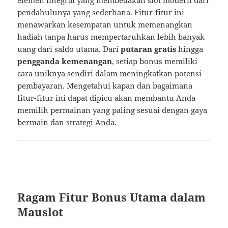
elemen integral yang membedakan slot modern dari
pendahulunya yang sederhana. Fitur-fitur ini
menawarkan kesempatan untuk memenangkan
hadiah tanpa harus mempertaruhkan lebih banyak
uang dari saldo utama. Dari
putaran gratis
hingga
pengganda kemenangan
, setiap bonus memiliki
cara uniknya sendiri dalam meningkatkan potensi
pembayaran. Mengetahui kapan dan bagaimana
fitur-fitur ini dapat dipicu akan membantu Anda
memilih permainan yang paling sesuai dengan gaya
bermain dan strategi Anda.
Ragam Fitur Bonus Utama dalam
Mauslot