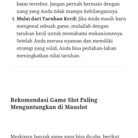
batas tersebut. Jangan pernah bermain dengan
uang yang Anda tidak mampu kehilangannya.
Mulai dari Taruhan Kecil:
Jika Anda masih baru
mengenal sebuah game, mulailah dengan
taruhan kecil untuk memahami mekanismenya.
Setelah Anda merasa nyaman dan memiliki
strategi yang solid, Anda bisa perlahan-lahan
meningkatkan nilai taruhan.
Rekomendasi Game Slot Paling
Menguntungkan di Mauslot
Meskipun banyak game yang bisa dicoba, berikut