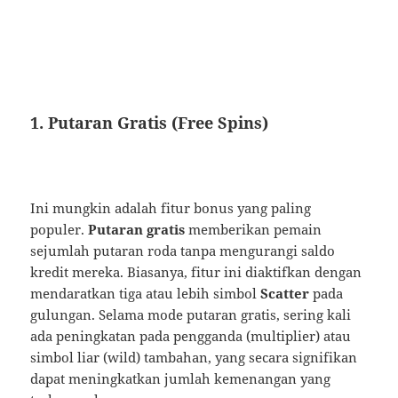
1. Putaran Gratis (Free Spins)
Ini mungkin adalah fitur bonus yang paling
populer.
Putaran gratis
memberikan pemain
sejumlah putaran roda tanpa mengurangi saldo
kredit mereka. Biasanya, fitur ini diaktifkan dengan
mendaratkan tiga atau lebih simbol
Scatter
pada
gulungan. Selama mode putaran gratis, sering kali
ada peningkatan pada pengganda (multiplier) atau
simbol liar (wild) tambahan, yang secara signifikan
dapat meningkatkan jumlah kemenangan yang