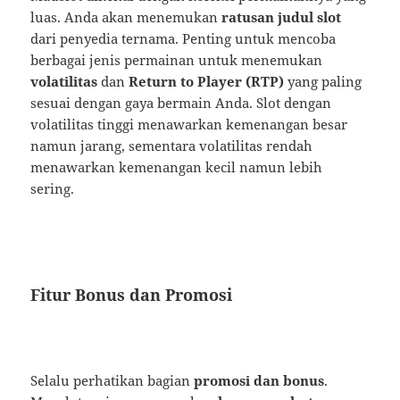
luas. Anda akan menemukan
ratusan judul slot
dari penyedia ternama. Penting untuk mencoba
berbagai jenis permainan untuk menemukan
volatilitas
dan
Return to Player (RTP)
yang paling
sesuai dengan gaya bermain Anda. Slot dengan
volatilitas tinggi menawarkan kemenangan besar
namun jarang, sementara volatilitas rendah
menawarkan kemenangan kecil namun lebih
sering.
Fitur Bonus dan Promosi
Selalu perhatikan bagian
promosi dan bonus
.