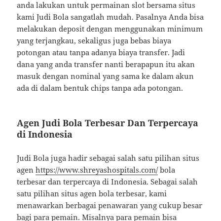
anda lakukan untuk permainan slot bersama situs
kami Judi Bola sangatlah mudah. Pasalnya Anda bisa
melakukan deposit dengan menggunakan minimum
yang terjangkau, sekaligus juga bebas biaya
potongan atau tanpa adanya biaya transfer. Jadi
dana yang anda transfer nanti berapapun itu akan
masuk dengan nominal yang sama ke dalam akun
ada di dalam bentuk chips tanpa ada potongan.
Agen Judi Bola Terbesar Dan Terpercaya
di Indonesia
Judi Bola juga hadir sebagai salah satu pilihan situs
agen
https://www.shreyashospitals.com/
bola
terbesar dan terpercaya di Indonesia. Sebagai salah
satu pilihan situs agen bola terbesar, kami
menawarkan berbagai penawaran yang cukup besar
bagi para pemain. Misalnya para pemain bisa