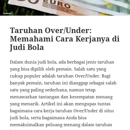
Taruhan Over/Under:
Memahami Cara Kerjanya di
Judi Bola
Dalam dunia judi bola, ada berbagai jenis taruhan
yang bisa dipilih oleh pemain. Salah satu yang
cukup populer adalah taruhan Over/Under. Bagi
banyak pemain, taruhan ini dianggap sebagai salah
satu yang paling sederhana, namun tetap
menawarkan tantangan dan kesempatan menang
yang menarik. Artikel ini akan mengupas tuntas
bagaimana cara kerja taruhan Over/Under di situs
judi bola, serta bagaimana Anda bisa
memaksimalkan peluang menang dalam taruhan